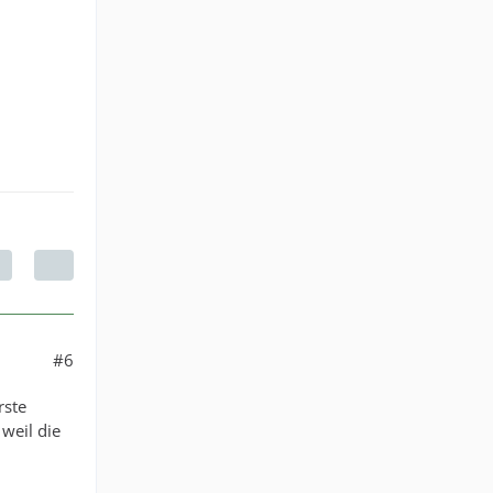
#6
rste
weil die