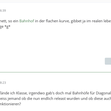
6:39
ett, so ein
Bahnhof
in der flachen kurve, gibbet ja im realen lebe
ge *g*
8:23
e fände ich Klasse, irgendwo gab's doch mal Bahnhöfe für Diagona
eiss jemand ob die nun endlich releast wurden und ob diese auc
nktionieren?