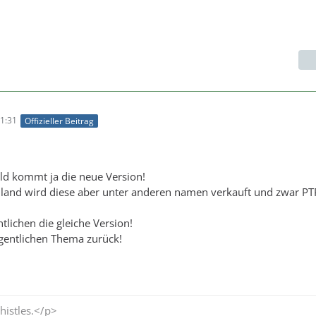
1:31
Offizieller Beitrag
bald kommt ja die neue Version!
land wird diese aber unter anderen namen verkauft und zwar PT
tlichen die gleiche Version!
gentlichen Thema zurück!
histles.</p>