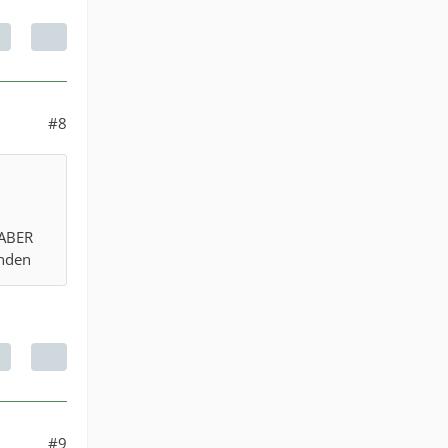
#8
 ABER
unden
#9