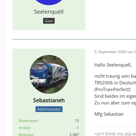
Seelenquell
Gast
5. September 2005 um 2
Hallo Seelenquell,
nicht traurig sein 
TRS2006 in Deutsch
(ProTrainPerfect)!
Sind beides im eigen
Sebastianeh
Zu nun aber zum ei
Administrator
Mfg Sebastian
Reaktionen
15
Artikel
1
<p>I think my pig w
Beiträge
2.587