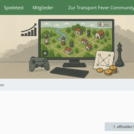
Spieletest
Mitglieder
Zur Transport Fever Communit
sts
1. offizieller