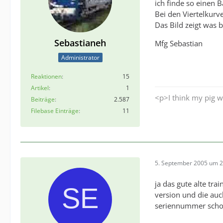
ich finde so einen B
Bei den Viertelkurv
Das Bild zeigt was b
Sebastianeh
Mfg Sebastian
Administrator
Reaktionen
15
Artikel
1
<p>I think my pig w
Beiträge
2.587
Filebase Einträge
11
5. September 2005 um 2
ja das gute alte trai
version und die auc
seriennummer scho 