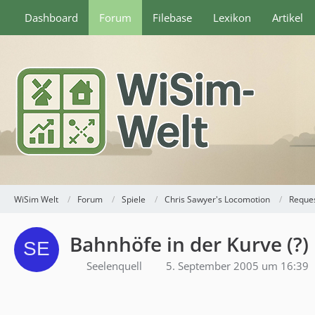
Dashboard
Forum
Filebase
Lexikon
Artikel
WiSim Welt
Forum
Spiele
Chris Sawyer's Locomotion
Reque
Bahnhöfe in der Kurve (?)
Seelenquell
5. September 2005 um 16:39