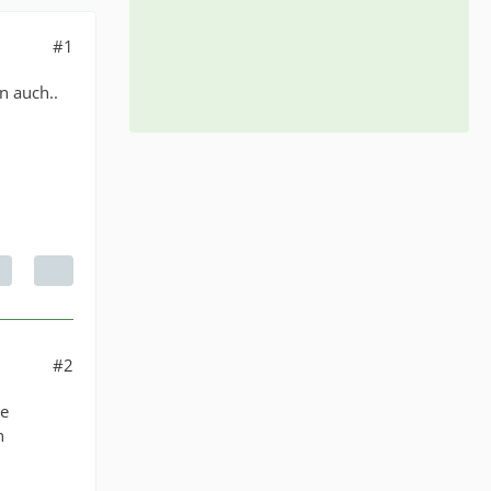
#1
n auch..
#2
le
h