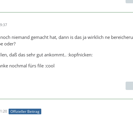
9:37
och niemand gemacht hat, dann is das ja wirklich ne bereicheru
be oder?
llen, daß das sehr gut ankommt.. :kopfnicken:
ke nochmal fürs file :cool
1:20
Offizieller Beitrag