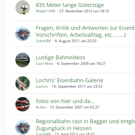
835 Meter lange Güterzüge
Walter1940
27. November 2012 um 18:10
Fragen, Kritik und Antworten zur Eisen
Vorschriften, Arbeitsalltag, etc. ......)
SvenH86
8. August 2011 um 23:20
Lustige Bahnvideos
Loco-Nicki
6. September 2008 um 16:27
Lochris' Eisenbahn-Galerie
Lochris
10. September 2011 um 23:53
fotos von hier und da...
Krähe
13. Dezember 2007 um 02:27
Regionalbahn rast in Bagger und entglei
Zugunglück in Hessen
SvenH86
13. April 2012 um 18:37