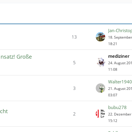
Jan-Christo
13
18. Septembe
18:21
insatz! Große
mediziner
5
24. August 20
11:08
Walter1940
3
21. August 20
03:07
bubu278
icht
2
22. Dezember
15:12