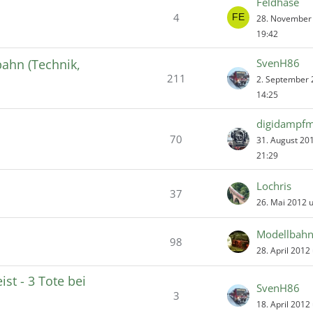
Feldhase
4
28. November
19:42
bahn (Technik,
SvenH86
211
2. September
14:25
digidampf
70
31. August 20
21:29
Lochris
37
26. Mai 2012 
98
28. April 2012
st - 3 Tote bei
SvenH86
3
18. April 2012