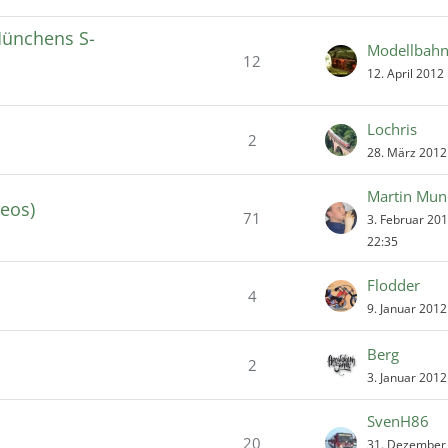
Münchens S-
12
12. April 2012
Lochris
2
28. März 2012
Martin Mun
eos)
71
3. Februar 20
22:35
Flodder
4
9. Januar 201
Berg
2
3. Januar 201
SvenH86
20
31. Dezember