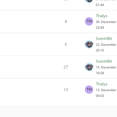
01:44
Thalys
8
30. Dezember
23:49
SvenH86
6
22. Dezember
20:10
SvenH86
27
15. Dezember
19:28
Thalys
13
15. Dezember
00:03