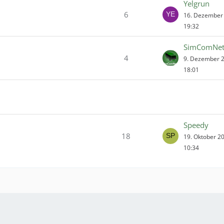
Yelgrun
6
16. Dezember
19:32
SimComNe
4
9. Dezember 
18:01
Speedy
18
19. Oktober 2
10:34