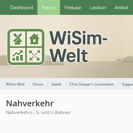
Dashboard
Forum
Filebase
Lexikon
Artikel
WiSim Welt
Forum
Spiele
Chris Sawyer's Locomotion
Suppor
Nahverkehr
Nahverkehrs-, S- und U-Bahnen