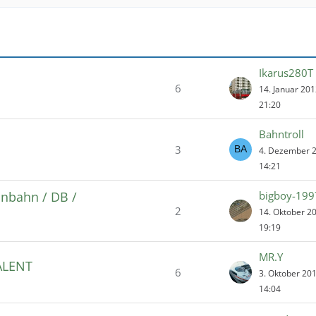
Ikarus280T
6
14. Januar 20
21:20
Bahntroll
3
4. Dezember 
14:21
inbahn / DB /
bigboy-199
2
14. Oktober 2
19:19
MR.Y
TALENT
6
3. Oktober 20
14:04