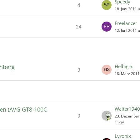
Speedy
4
18. Juni 2011 
Freelancer
24
12. Juni 2011 
nberg
Helbig S.
3
18. März 2011
gen (AVG GT8-100C
Walter1940
3
23. Dezember
11:35
Lyronix