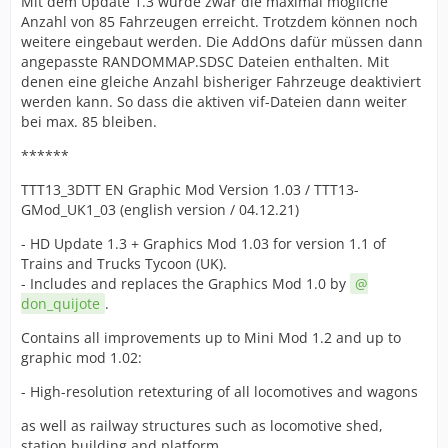
Mit dem Update 1.3 wurde zwar die maximal mögliche
Anzahl von 85 Fahrzeugen erreicht. Trotzdem können noch
weitere eingebaut werden. Die AddOns dafür müssen dann
angepasste RANDOMMAP.SDSC Dateien enthalten. Mit
denen eine gleiche Anzahl bisheriger Fahrzeuge deaktiviert
werden kann. So dass die aktiven vif-Dateien dann weiter
bei max. 85 bleiben.
******
TTT13_3DTT EN Graphic Mod Version 1.03 / TTT13-
GMod_UK1_03 (english version / 04.12.21)
- HD Update 1.3 + Graphics Mod 1.03 for version 1.1 of
Trains and Trucks Tycoon (UK).
- Includes and replaces the Graphics Mod 1.0 by
don_quijote
.
Contains all improvements up to Mini Mod 1.2 and up to
graphic mod 1.02:
- High-resolution retexturing of all locomotives and wagons
as well as railway structures such as locomotive shed,
station building and platform.