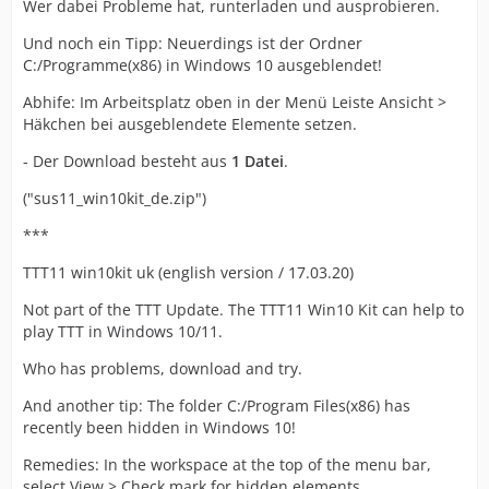
Wer dabei Probleme hat, runterladen und ausprobieren.
Und noch ein Tipp: Neuerdings ist der Ordner
C:/Programme(x86) in Windows 10 ausgeblendet!
Abhife: Im Arbeitsplatz oben in der Menü Leiste Ansicht >
Häkchen bei ausgeblendete Elemente setzen.
- Der Download besteht aus
1 Datei
.
("sus11_win10kit_de.zip")
***
TTT11 win10kit uk (english version / 17.03.20)
Not part of the TTT Update. The TTT11 Win10 Kit can help to
play TTT in Windows 10/11.
Who has problems, download and try.
And another tip: The folder C:/Program Files(x86) has
recently been hidden in Windows 10!
Remedies: In the workspace at the top of the menu bar,
select View > Check mark for hidden elements.