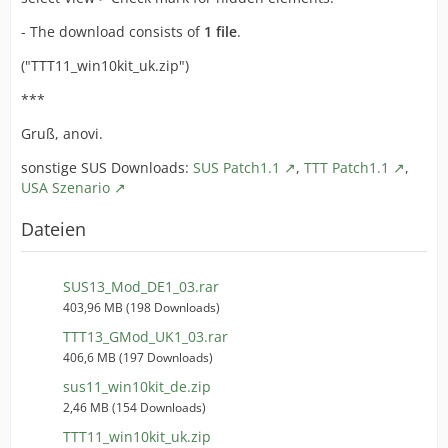
- The download consists of
1 file
.
("TTT11_win10kit_uk.zip")
***
Gruß, anovi.
sonstige SUS Downloads:
SUS Patch1.1
,
TTT Patch1.1
,
USA Szenario
Dateien
SUS13_Mod_DE1_03.rar
403,96 MB (198 Downloads)
TTT13_GMod_UK1_03.rar
406,6 MB (197 Downloads)
sus11_win10kit_de.zip
2,46 MB (154 Downloads)
TTT11_win10kit_uk.zip