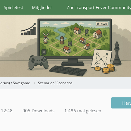
Spieletest
Mitglieder
Zur Transport Fever Communit
narios) / Savegame
Szenarien/ Scenarios
Her
 12:48
905 Downloads
1.486 mal gelesen