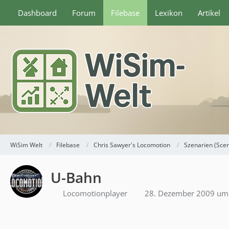
Dashboard
Forum
Filebase
Lexikon
Artikel
WiSim Welt
Filebase
Chris Sawyer's Locomotion
Szenarien (Sce
U-Bahn
Locomotionplayer
28. Dezember 2009 um