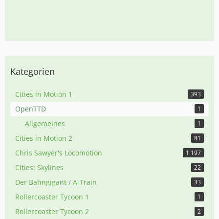
Kategorien
Cities in Motion 1
393
OpenTTD
1
Allgemeines
1
Cities in Motion 2
81
Chris Sawyer's Locomotion
1.197
Cities: Skylines
22
Der Bahngigant / A-Train
33
Rollercoaster Tycoon 1
1
Rollercoaster Tycoon 2
2