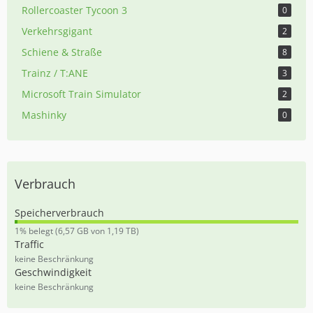
Rollercoaster Tycoon 3
0
Verkehrsgigant
2
Schiene & Straße
8
Trainz / T:ANE
3
Microsoft Train Simulator
2
Mashinky
0
Verbrauch
Speicherverbrauch
0
1% belegt (6,57 GB von 1,19 TB)
,
Traffic
5
keine Beschränkung
5
Geschwindigkeit
%
keine Beschränkung