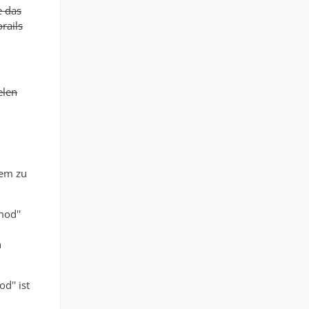
e das
rails
elen
tem zu
mod''
h
d'' ist