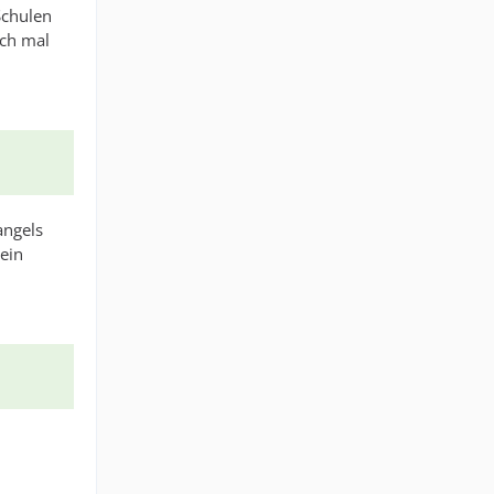
Schulen
uch mal
angels
ein