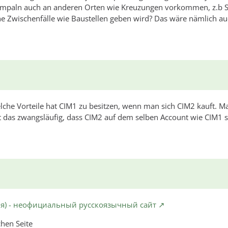
Ampaln auch an anderen Orten wie Kreuzungen vorkommen, z.b 
 Zwischenfälle wie Baustellen geben wird? Das wäre nämlich a
che Vorteile hat CIM1 zu besitzen, wenn man sich CIM2 kauft. M
ßt das zwangsläufig, dass CIM2 auf dem selben Account wie CIM1 s
рия) - неофициальный русскоязычный сайт
chen Seite