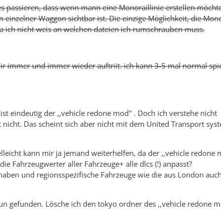
n es passieren, dass wenn mann eine Monoraillinie erstellen möcht
 einzelner Waggon sichtbar ist. Die einzige Möglichkeit, die Mono
k, da ich nicht weis an welchen dateien ich rumschrauben muss.
 mir immer und immer wieder auftriit. ich kann 3-5 mal normal spi
t eindeutig der ,,vehicle redone mod'' . Doch ich verstehe nicht
nicht. Das scheint sich aber nicht mit dem United Transport sys
elleicht kann mir ja jemand weiterhelfen, da der ,,vehicle redone 
die Fahrzeugwerter aller Fahrzeuge+ alle dlcs (!) anpasst?
 haben und regionsspezifische Fahrzeuge wie die aus London auc
un gefunden. Lösche ich den tokyo ordner des ,,vehicle redone mo