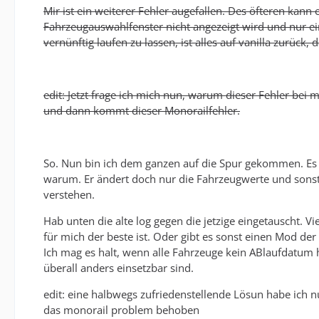
Mir ist ein weiterer Fehler augefallen. Des öfteren kan
Fahrzeugauswahlfenster nicht angezeigt wird und nur ein
vernünftig laufen zu lassen, ist alles auf vanilla zurüc
edit: Jetzt frage ich mich nun, warum dieser Fehler bei
und dann kommt dieser Monorailfehler.
So. Nun bin ich dem ganzen auf die Spur gekommen. Es is
warum. Er ändert doch nur die Fahrzeugwerte und sonst 
verstehen.
Hab unten die alte log gegen die jetzige eingetauscht. Vi
für mich der beste ist. Oder gibt es sonst einen Mod der 
Ich mag es halt, wenn alle Fahrzeuge kein ABlaufdatum
überall anders einsetzbar sind.
edit: eine halbwegs zufriedenstellende Lösun habe ich n
das monorail problem behoben