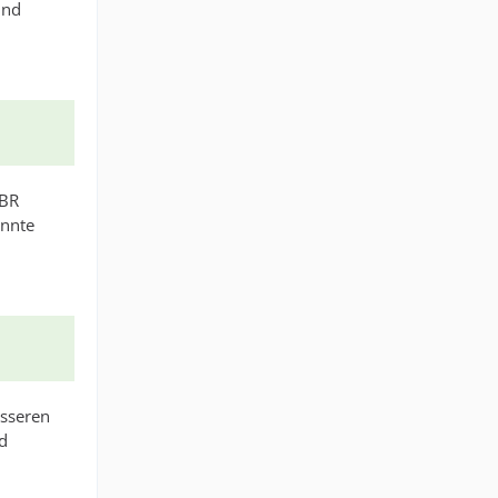
und
 BR
önnte
esseren
nd