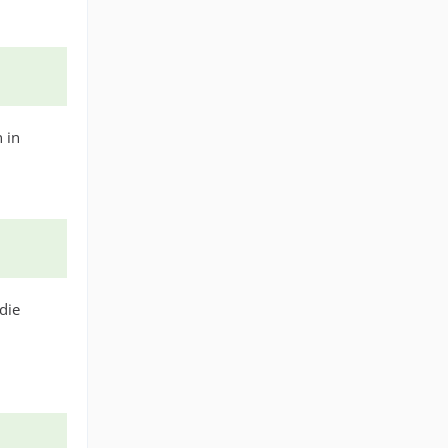
 in
die