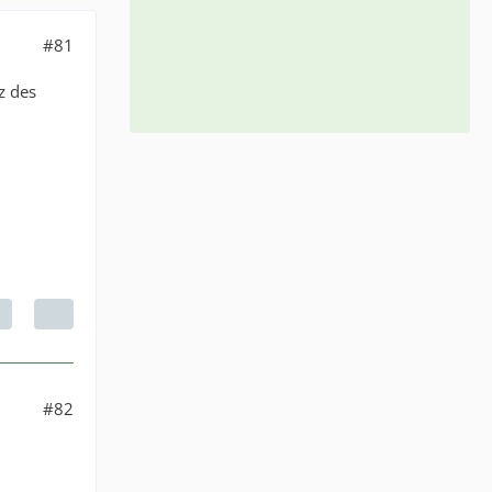
#81
z des
#82