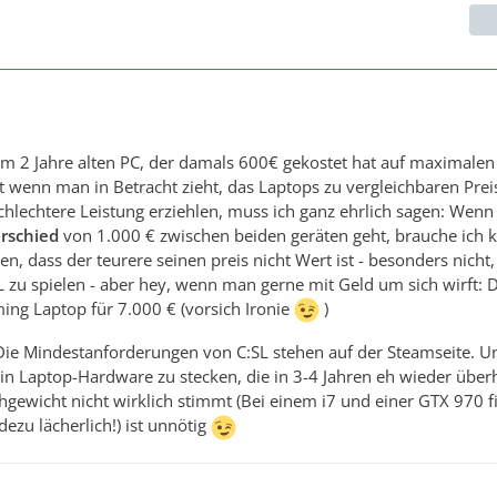
em 2 Jahre alten PC, der damals 600€ gekostet hat auf maximalen
st wenn man in Betracht zieht, das Laptops zu vergleichbaren Pre
hlechtere Leistung erziehlen, muss ich ganz ehrlich sagen: Wenn 
rschied
von 1.000 € zwischen beiden geräten geht, brauche ich 
n, dass der teurere seinen preis nicht Wert ist - besonders nicht
 zu spielen - aber hey, wenn man gerne mit Geld um sich wirft:
ming Laptop für 7.000 € (vorsich Ironie
)
Die Mindestanforderungen von C:SL stehen auf der Steamseite. U
 Laptop-Hardware zu stecken, die in 3-4 Jahren eh wieder überho
hgewicht nicht wirklich stimmt (Bei einem i7 und einer GTX 970 f
zu lächerlich!) ist unnötig