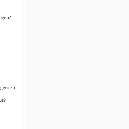
ungen?
ngern zu
us?