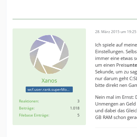
28. März 2015 um 19:25
Ich spiele auf mein
Einstellungen. Selb
immer eine etwas sc
um einen Preis
unte
Sekunde, um zu sage
nur darum geht C:SL
Xanos
bitte direkt nen Ga
wcf.user.rank.superModerator
Nein mal im Ernst: 
Reaktionen
3
Unmengen an Geld in
Beiträge
1.018
und dabei das Gleic
Filebase Einträge
5
GB RAM schon gerade