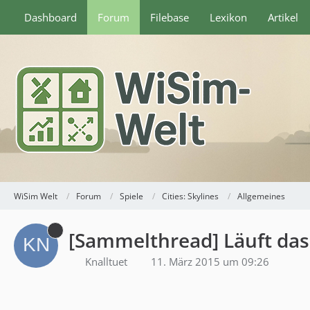
Dashboard
Forum
Filebase
Lexikon
Artikel
WiSim Welt
Forum
Spiele
Cities: Skylines
Allgemeines
[Sammelthread] Läuft das
Knalltuet
11. März 2015 um 09:26