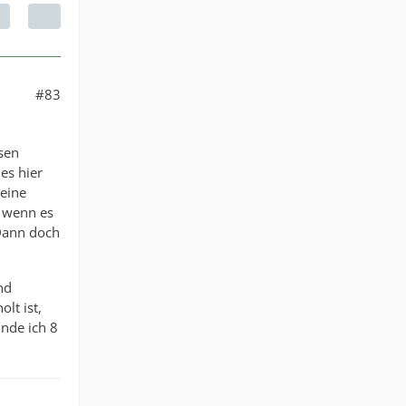
#83
isen
es hier
keine
, wenn es
 Dann doch
nd
lt ist,
inde ich 8