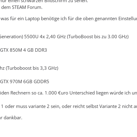
r einen schwarzen Bildschirm zu sehen.
us dem STEAM Forum.
was für ein Laptop benötige ich für die oben genannten Einstell
 Generation) 5500U 4x 2,40 GHz (TurboBoost bis zu 3.00 GHz)
 GTX 850M 4 GB DDR3
z (Turboboost bis 3,3 GHz)
 GTX 970M 6GB GDDR5
iden Rechnern so ca. 1.000 €uro Unterschied liegen würde ich u
 1 oder muss variante 2 sein, oder reicht selbst Variante 2 nicht a
hr dankbar.