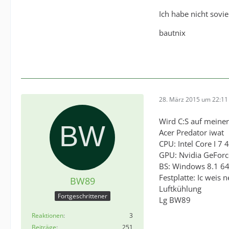
Ich habe nicht sovi
bautnix
28. März 2015 um 22:11
Wird C:S auf meiner
Acer Predator iwat
CPU: Intel Core I 7
GPU: Nvidia GeFor
BS: Windows 8.1 64
Festplatte: Ic weis 
BW89
Luftkühlung
Fortgeschrittener
Lg BW89
Reaktionen
3
Beiträge
251