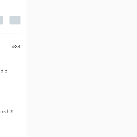
#84
 die
echt!!