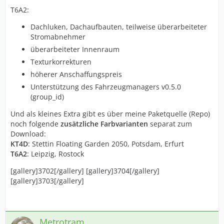
T6A2:
Dachluken, Dachaufbauten, teilweise überarbeiteter
Stromabnehmer
überarbeiteter Innenraum
Texturkorrekturen
höherer Anschaffungspreis
Unterstützung des Fahrzeugmanagers v0.5.0
(group_id)
Und als kleines Extra gibt es über meine Paketquelle (Repo)
noch folgende
zusätzliche Farbvarianten
separat zum
Download:
KT4D
: Stettin Floating Garden 2050, Potsdam, Erfurt
T6A2
: Leipzig, Rostock
[gallery]3702[/gallery] [gallery]3704[/gallery]
[gallery]3703[/gallery]
Metrotram