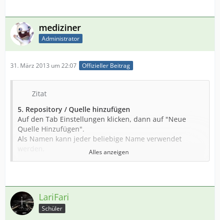
mediziner
Administrator
31. März 2013 um 22:07
Offizieller Beitrag
Zitat
5. Repository / Quelle hinzufügen
Auf den Tab Einstellungen klicken, dann auf "Neue
Quelle Hinzufügen".
Als Namen kann jeder beliebige Name verwendet
werden.
Alles anzeigen
Unter URL den kompletten Link zu einer Quelle
angeben.
Ab Version 0.4.0 wird ModManager die Quelle
herunterladen und überprüfen.
LariFari
Schüler