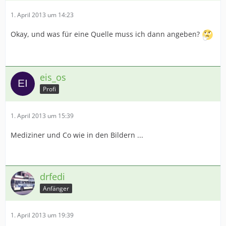
1. April 2013 um 14:23
Okay, und was für eine Quelle muss ich dann angeben?
eis_os
Profi
Zum Vergrößern der Ausschnitte auf die Bilder klicken
1. April 2013 um 15:39
6. Addon/Mod per Repository herunterladen
Mediziner und Co wie in den Bildern ...
Auf den Tab Install klicken, dann auf "Quelle neu
herunterladen". Ein externes Programm wird nun
gestartet und die repo Datei von einem Server
heruntergeladen.
drfedi
Auch ist dieser Button verwendbar um auf neue
Anfänger
Updates zu überprüfen.
Das gewünschte Addon nun herunterladen und
installieren, unter Mods/Addons gegebenenfalls
1. April 2013 um 19:39
aktivieren und das Speichern nicht vergessen!