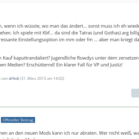
, wenn ich wüsste, wo man das ändert... sonst muss ich eh wiede
ehen. Ich spiele mit Kbf... da sind die Tatras (und Gothas) arg billi
ressante Einstellungsoption im mm oder fm ... aber man kriegt d
 Kauf kaputtrandaliert? Jugendliche Rowdys unter dem zersetze
hen Medien? Erschütternd! Ein klarer Fall für VP und Justiz!
zt von
drfedi
(
31. März 2013 um 14:02
)
Offizieller Beitrag
nen an den neuen Mods kann ich nur abraten. Wer nicht weiß, wa