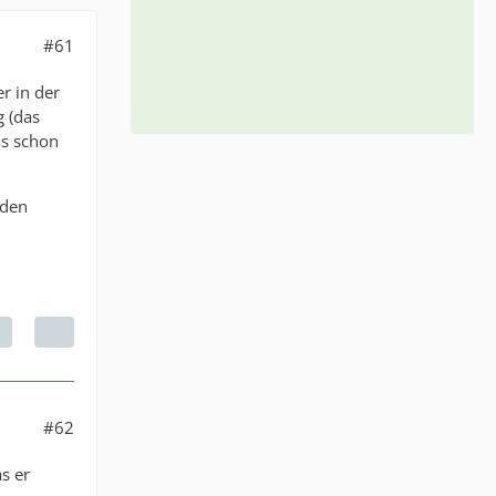
#61
r in der
g (das
as schon
nden
#62
s er