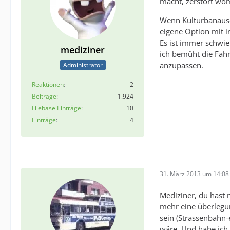
macht, zerstört wo
Wenn Kulturbanause 
eigene Option mit i
Es ist immer schwie
mediziner
ich bemüht die Fahr
anzupassen.
Administrator
Reaktionen
2
Beiträge
1.924
Filebase Einträge
10
Einträge
4
31. März 2013 um 14:08
Mediziner, du hast 
mehr eine überlegu
sein (Strassenbahn-
wäre. Und habe ich 