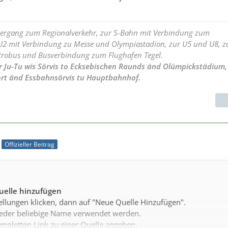
bergang zum Regionalverkehr, zur S-Bahn mit Verbindung zum
2 mit Verbindung zu Messe und Olympiastadion, zur U5 und U8, z
robus und Busverbindung zum Flughafen Tegel.
r Ju-Tu wis Sörvis to Ecksebischen Raunds änd Olümpickstädium,
port änd Essbahnsörvis tu Hauptbahnhof.
Offizieller Beitrag
Quelle hinzufügen
ellungen klicken, dann auf "Neue Quelle Hinzufügen".
eder beliebige Name verwendet werden.
mpletten Link zu einer Quelle angeben.