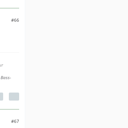
#66
ur
 Bass-
#67