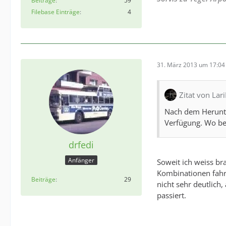
Beiträge
59
Filebase Einträge
4
31. März 2013 um 17:04
Zitat von Lari
Nach dem Herunte
Verfügung. Wo b
drfedi
Anfänger
Soweit ich weiss b
Kombinationen fahre
Beiträge
29
nicht sehr deutlich
passiert.