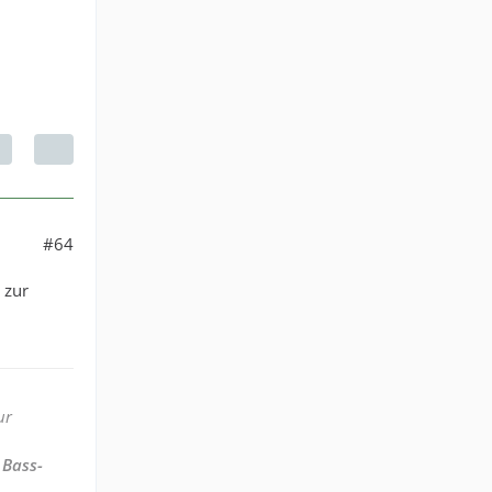
#64
 zur
ur
 Bass-