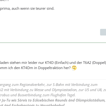
 prima, auch wenn sie teurer sind.
den stehen mir leider nur KT4D (Einfach) und der T6A2 (Doppel)
omm ich den KT4Dm in Doppeltraktion her?
bergang zum Regionalverkehr, zur S-Bahn mit Verbindung zum
2 mit Verbindung zu Messe und Olympiastadion, zur U5 und U8, z
robus und Busverbindung zum Flughafen Tegel.
r Ju-Tu wis Sörvis to Ecksebischen Raunds änd Olümpickstädium,
port änd Essbahnsörvis tu Hauptbahnhof.