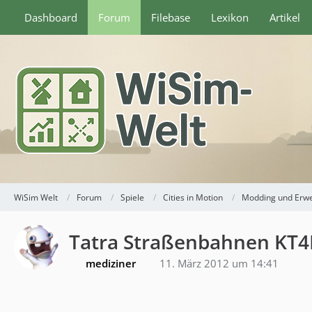
Dashboard
Forum
Filebase
Lexikon
Artikel
WiSim Welt
Forum
Spiele
Cities in Motion
Modding und Erw
Tatra Straßenbahnen KT4
mediziner
11. März 2012 um 14:41