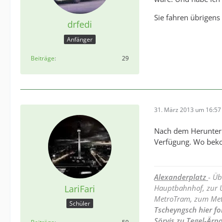
Sie fahren übrigens
drfedi
Anfänger
Beiträge
29
31. März 2013 um 16:57
Nach dem Herunterla
Verfügung. Wo bek
Alexanderplatz
- Ü
LariFari
Hauptbahnhof, zur U
MetroTram, zum Met
Schüler
Tscheyngsch hier fo
Sörvis zu Tegel-Är