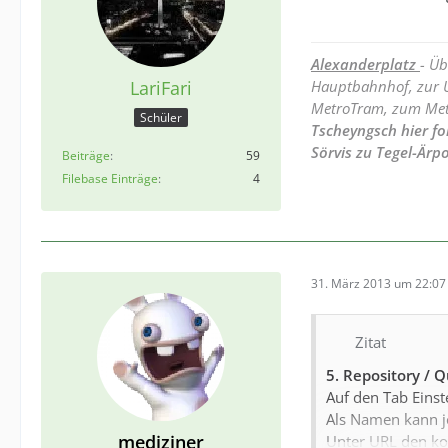
Alexanderplatz
- Ü
LariFari
Hauptbahnhof, zur U
MetroTram, zum Met
Schüler
Tscheyngsch hier fo
Sörvis zu Tegel-Är
Beiträge
59
Filebase Einträge
4
31. März 2013 um 22:07
Zitat
5. Repository / 
Auf den Tab Einst
Als Namen kann j
mediziner
Unter URL den ko