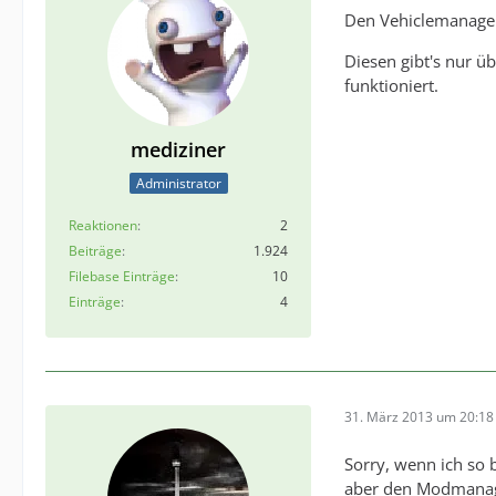
Den Vehiclemanager
Diesen gibt's nur 
funktioniert.
mediziner
Administrator
Reaktionen
2
Beiträge
1.924
Filebase Einträge
10
Einträge
4
31. März 2013 um 20:18
Sorry, wenn ich so b
aber den Modmanage