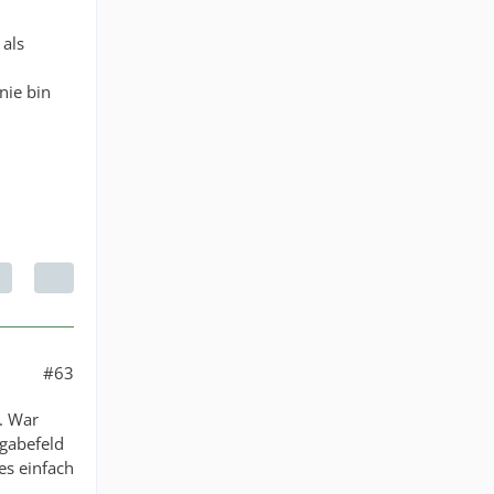
 als
nie bin
#63
n. War
ngabefeld
es einfach