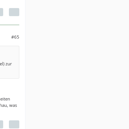
#65
l) zur
eiten
chau, was