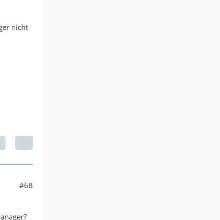
er nicht
#68
manager?