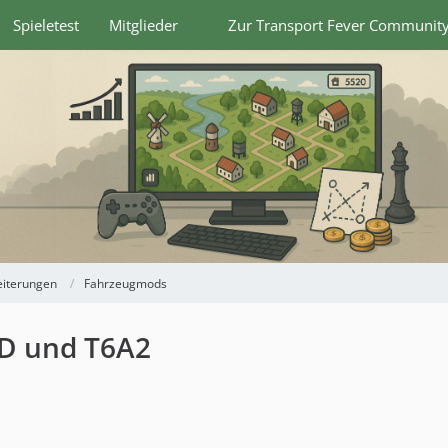
Spieletest
Mitglieder
Zur Transport Fever Communit
eiterungen
Fahrzeugmods
D und T6A2