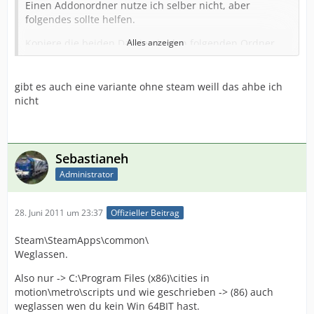
Einen Addonordner nutze ich selber nicht, aber
folgendes sollte helfen.
Kopiere die beiden Dateien in den folgenden Ordner.
Alles anzeigen
C:\Program Files (x86)\Steam\SteamApps\common\cities
in motion\metro\scripts
gibt es auch eine variante ohne steam weill das ahbe ich
nicht
Ich nutze Windows 7 64bit, also kann es sein das du
folgendes nicht brauchst -> (x86)
Mfg Sebastian
Sebastianeh
Administrator
28. Juni 2011 um 23:37
Offizieller Beitrag
Steam\SteamApps\common\
Weglassen.
Also nur -> C:\Program Files (x86)\cities in
motion\metro\scripts und wie geschrieben -> (86) auch
weglassen wen du kein Win 64BIT hast.