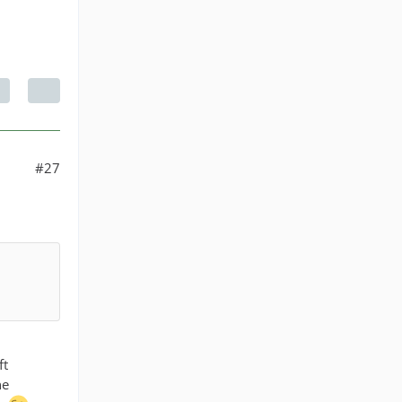
#27
ft
ne