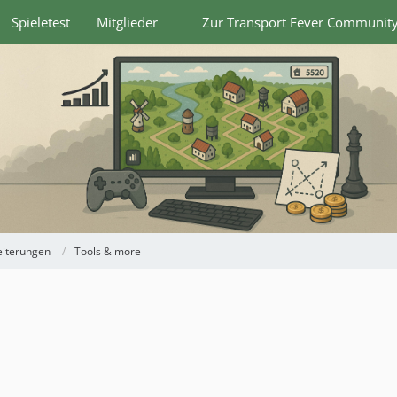
Spieletest
Mitglieder
Zur Transport Fever Communit
eiterungen
Tools & more