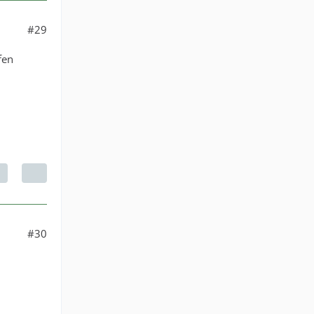
#29
fen
#30