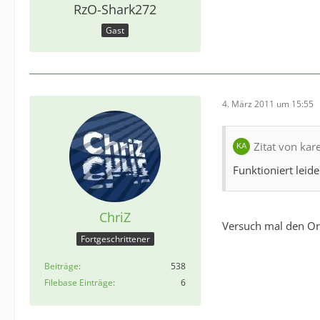
RzO-Shark272
Gast
4. März 2011 um 15:55
Zitat von kar
Funktioniert leid
ChriZ
Versuch mal den Or
Fortgeschrittener
Beiträge
538
Filebase Einträge
6