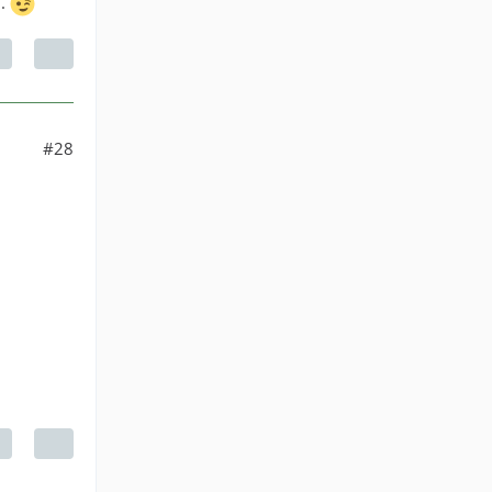
n.
#28