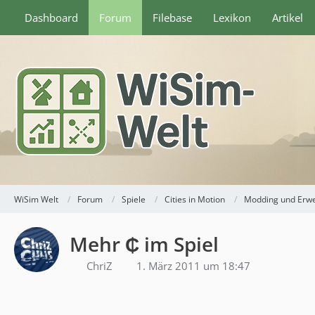
Dashboard
Forum
Filebase
Lexikon
Artikel
WiSim Welt
Forum
Spiele
Cities in Motion
Modding und Erw
Mehr ₵ im Spiel
ChriZ
1. März 2011 um 18:47