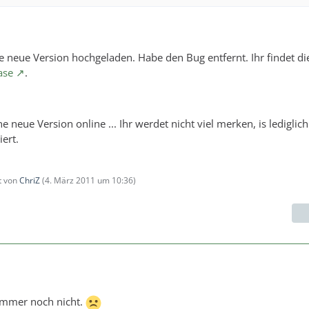
e neue Version hochgeladen. Habe den Bug entfernt. Ihr findet di
ase
.
 neue Version online ... Ihr werdet nicht viel merken, is lediglich
ert.
zt von
ChriZ
(
4. März 2011 um 10:36
)
 immer noch nicht.