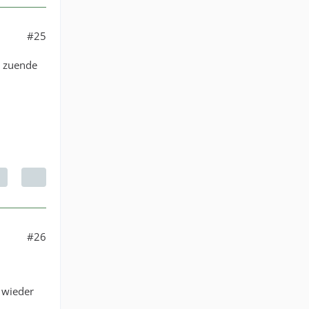
#25
h zuende
#26
 wieder