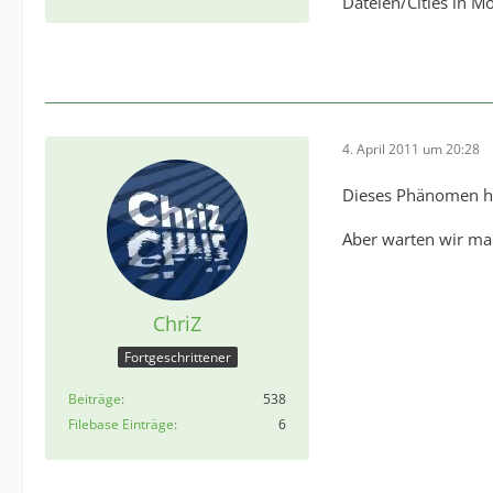
Dateien/Cities in M
4. April 2011 um 20:28
Dieses Phänomen hat
Aber warten wir mal
ChriZ
Fortgeschrittener
Beiträge
538
Filebase Einträge
6