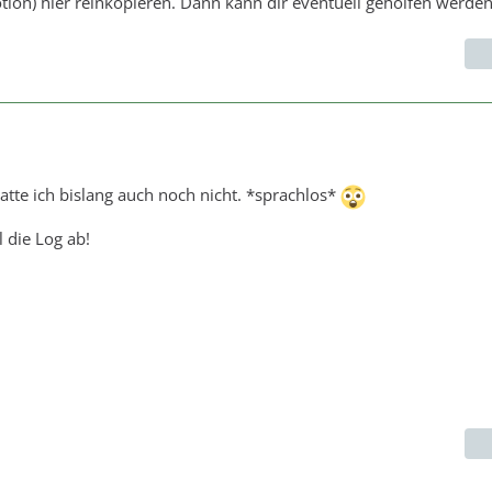
otion) hier reinkopieren. Dann kann dir eventuell geholfen werde
te ich bislang auch noch nicht. *sprachlos*
 die Log ab!