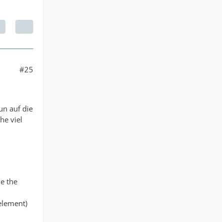
#25
un auf die
e viel
ve the
element)