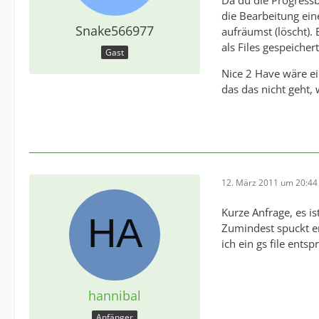
Da du die Progressb
die Bearbeitung ei
Snake566977
aufräumst (löscht). 
als Files gespeicher
Gast
Nice 2 Have wäre ei
das das nicht geht, 
12. März 2011 um 20:44
Kurze Anfrage, es is
Zumindest spuckt er
ich ein gs file ent
hannibal
Anfänger