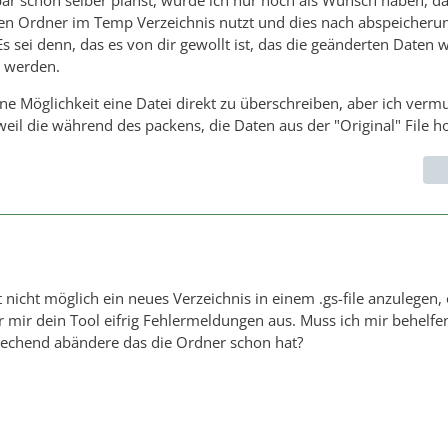
ar schon selber planst, würde ich nur noch als Wunsch haben, da
nen Ordner im Temp Verzeichnis nutzt und dies nach abspeicheru
Es sei denn, das es von dir gewollt ist, das die geänderten Daten 
t werden.
ne Möglichkeit eine Datei direkt zu überschreiben, aber ich verm
weil die während des packens, die Daten aus der "Original" File ho
t nicht möglich ein neues Verzeichnis in einem .gs-file anzulegen,
 mir dein Tool eifrig Fehlermeldungen aus. Muss ich mir behelf
sprechend abändere das die Ordner schon hat?