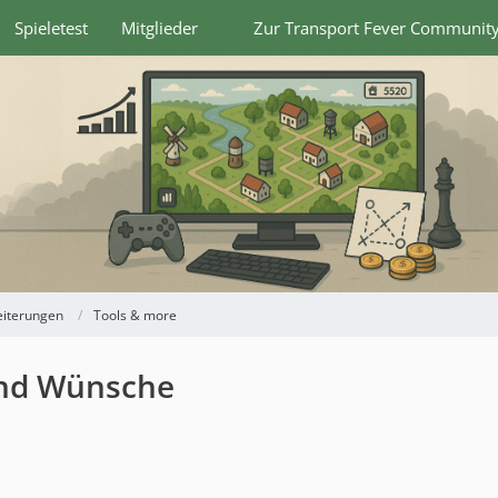
Spieletest
Mitglieder
Zur Transport Fever Communit
eiterungen
Tools & more
und Wünsche