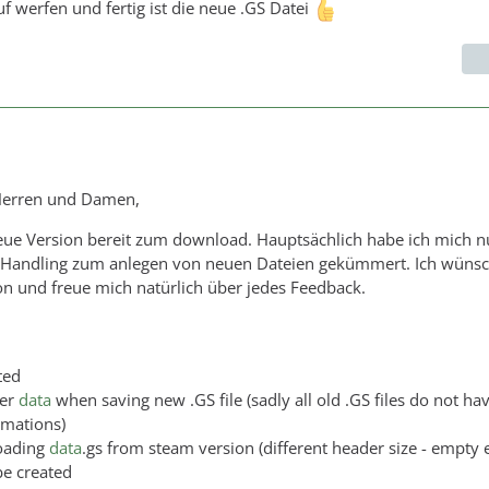
 werfen und fertig ist die neue .GS Datei
Herren und Damen,
neue Version bereit zum download. Hauptsächlich habe ich mich n
Handling zum anlegen von neuen Dateien gekümmert. Ich wünsch
on und freue mich natürlich über jedes Feedback.
ted
der
data
when saving new .GS file (sadly all old .GS files do not ha
rmations)
loading
data
.gs from steam version (different header size - empty 
be created