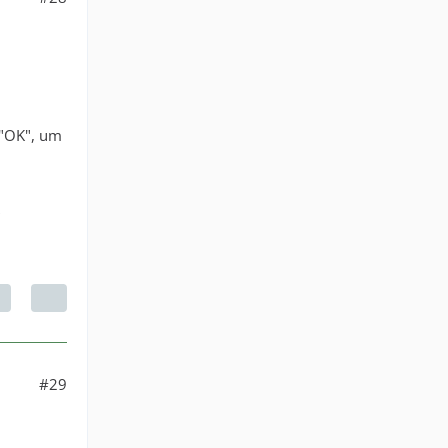
 "OK", um
#29