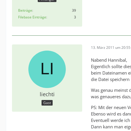
Beiträge
39
Filebase Einträge
3
13. März 2011 um 20:55
Nabend Hannibal,
Eigentlich sollte di
beim Dateinamen ein
die Datei speichern
Was genau meinst d
liechti
was genaueres dazu
Gast
PS: Mit der neuen V
Ebenso wird es dan
Eventuell werde ic
Dann kann man eige