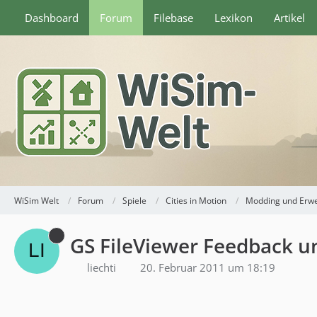
Dashboard
Forum
Filebase
Lexikon
Artikel
WiSim Welt
Forum
Spiele
Cities in Motion
Modding und Erw
GS FileViewer Feedback 
liechti
20. Februar 2011 um 18:19