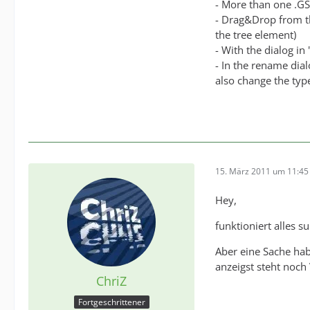
- More than one .GS
- Drag&Drop from th
the tree element)
- With the dialog in
- In the rename dial
also change the type
15. März 2011 um 11:45
Hey,
funktioniert alles su
Aber eine Sache hab
anzeigst steht noch 
ChriZ
Fortgeschrittener