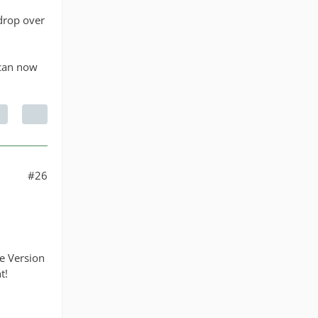
drop over
 can now
#26
e Version
t!