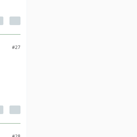
#27
#28