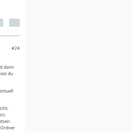
#24
nd dann
test du
entuell
icht.
r).
etzen.
 Ordner