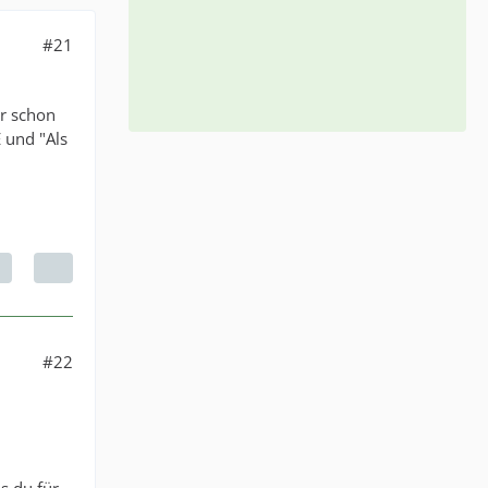
#21
er schon
 und "Als
#22