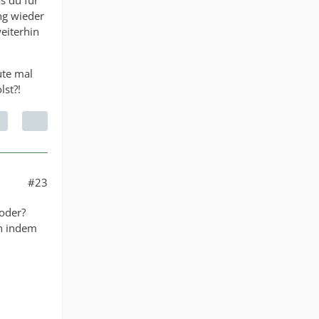
s du für
ng wieder
weiterhin
ute mal
lst?!
#23
 oder?
en indem