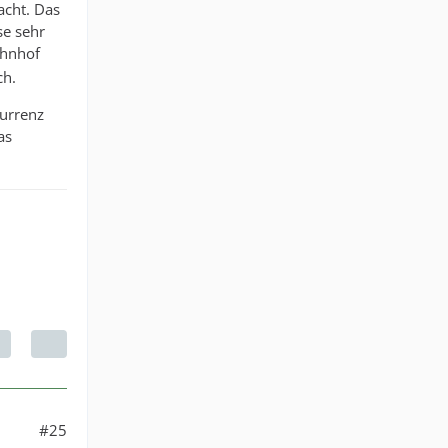
acht. Das
se sehr
ahnhof
ch.
kurrenz
as
#25