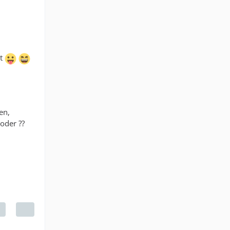
mt
en,
oder ??