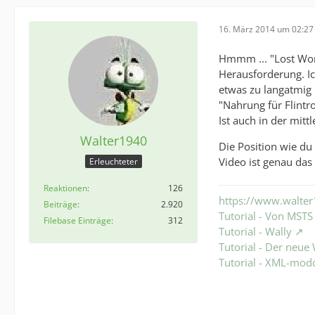
16. März 2014 um 02:27
Hmmm ... "Lost Worl
Herausforderung. Ic
etwas zu langatmig 
"Nahrung für Flintro
Ist auch in der mitt
Walter1940
Die Position wie d
Video ist genau das
Erleuchteter
Reaktionen
126
https://www.walter
Beiträge
2.920
Tutorial - Von MST
Filebase Einträge
312
Tutorial - Wally
Tutorial - Der neu
Tutorial - XML-mod