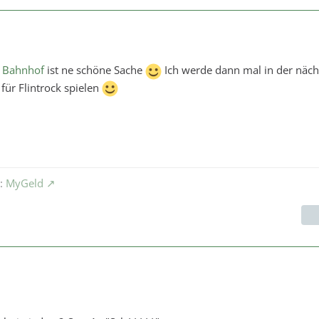
m
Bahnhof
ist ne schöne Sache
Ich werde dann mal in der näch
ür Flintrock spielen
l:
MyGeld