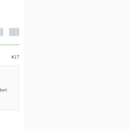
#27
dort