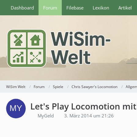
Dashboard
Forum
Filebase
Lexikon
Artikel
WiSim Welt
Forum
Spiele
Chris Sawyer's Locomotion
Allge
Let's Play Locomotion mit
MyGeld
3. März 2014 um 21:26