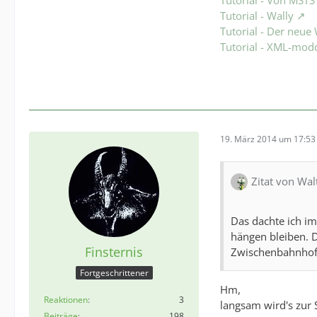
Tutorial - Wally
Tutorial - Der neu
Tutorial - XML-mod
19. März 2014 um 17:53
Zitat von Wa
Das dachte ich im
hängen bleiben. D
Finsternis
Zwischenbahnhof. 
Fortgeschrittener
Hm,
Reaktionen
3
langsam wird's zur 
Beiträge
198