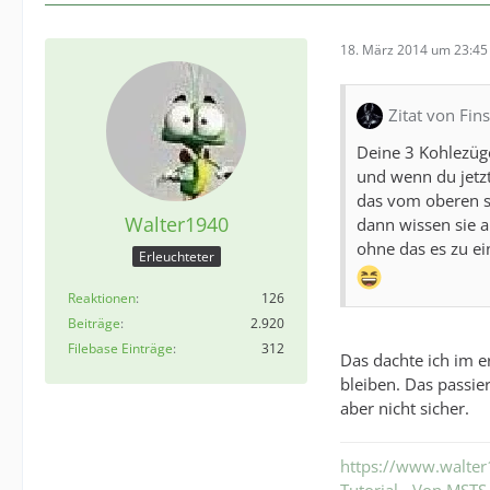
18. März 2014 um 23:45
Zitat von Fins
Deine 3 Kohlezüg
und wenn du jetzt
das vom oberen s
Walter1940
dann wissen sie 
ohne das es zu 
Erleuchteter
Reaktionen
126
Beiträge
2.920
Filebase Einträge
312
Das dachte ich im e
bleiben. Das passie
aber nicht sicher.
https://www.walter
Tutorial - Von MST