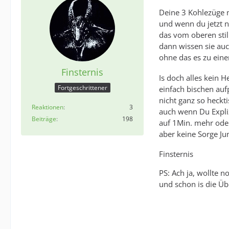
Deine 3 Kohlezüge 
und wenn du jetzt no
das vom oberen sti
dann wissen sie auc
ohne das es zu ei
Finsternis
Is doch alles kein 
Fortgeschrittener
einfach bischen auf
nicht ganz so heckt
Reaktionen
3
auch wenn Du Expli
Beiträge
198
auf 1Min. mehr ode
aber keine Sorge Ju
Finsternis
PS: Ach ja, wollte n
und schon is die Üb