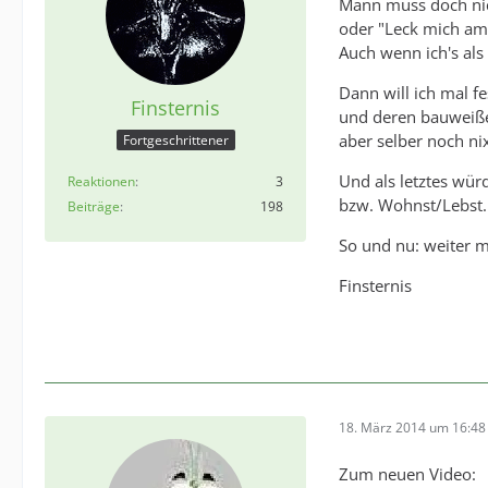
Mann muss doch nic
oder "Leck mich am 
Auch wenn ich's als
Dann will ich mal fe
Finsternis
und deren bauweiße
aber selber noch ni
Fortgeschrittener
Und als letztes wü
Reaktionen
3
bzw. Wohnst/Lebst.
Beiträge
198
So und nu: weiter 
Finsternis
18. März 2014 um 16:48
Zum neuen Video: