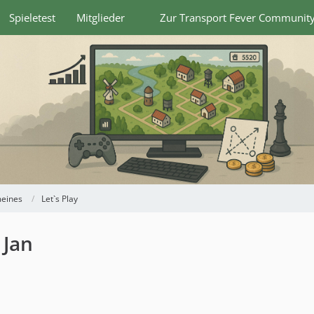
Spieletest
Mitglieder
Zur Transport Fever Communit
meines
Let`s Play
 Jan