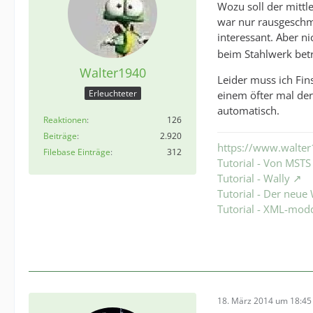
Wozu soll der mittl
war nur rausgeschm
interessant. Aber 
beim Stahlwerk betr
Walter1940
Leider muss ich Fin
Erleuchteter
einem öfter mal de
automatisch.
Reaktionen
126
Beiträge
2.920
https://www.walter
Filebase Einträge
312
Tutorial - Von MST
Tutorial - Wally
Tutorial - Der neu
Tutorial - XML-mod
18. März 2014 um 18:45