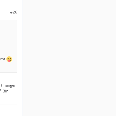
#26
ommt
rt hängen
. Bin