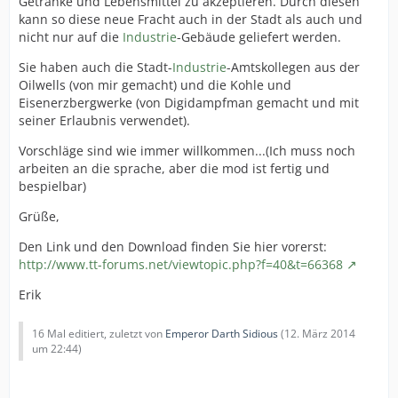
Getränke und Lebensmittel zu akzeptieren. Durch diesen
kann so diese neue Fracht auch in der Stadt als auch und
nicht nur auf die
Industrie
-Gebäude geliefert werden.
Sie haben auch die Stadt-
Industrie
-Amtskollegen aus der
Oilwells (von mir gemacht) und die Kohle und
Eisenerzbergwerke (von Digidampfman gemacht und mit
seiner Erlaubnis verwendet).
Vorschläge sind wie immer willkommen...(Ich muss noch
arbeiten an die sprache, aber die mod ist fertig und
bespielbar)
Grüße,
Den Link und den Download finden Sie hier vorerst:
http://www.tt-forums.net/viewtopic.php?f=40&t=66368
Erik
16 Mal editiert, zuletzt von
Emperor Darth Sidious
(
12. März 2014
um 22:44
)