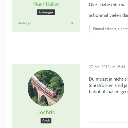
Nachtfalke
Oke...habe mir mal 
Anfänger
Schonmal vielen d
Beiträge
20
Einmal editiert, zulet
27. Mai 2012 um 16:44
Du musst ja nicht a
(die
Brücken
sind ja
bahnhofshallen ge
Lochris
Profi