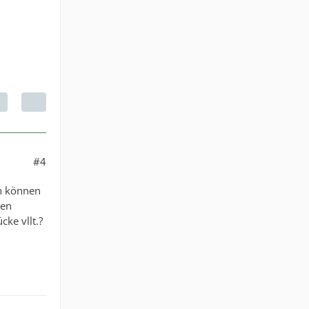
#4
en können
den
ke vllt.?