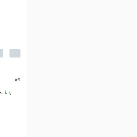
#9
s.
dat
,