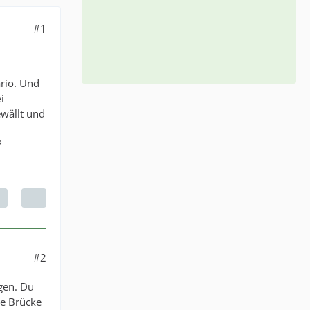
#1
ario. Und
i
wällt und
?
#2
gen. Du
de Brücke