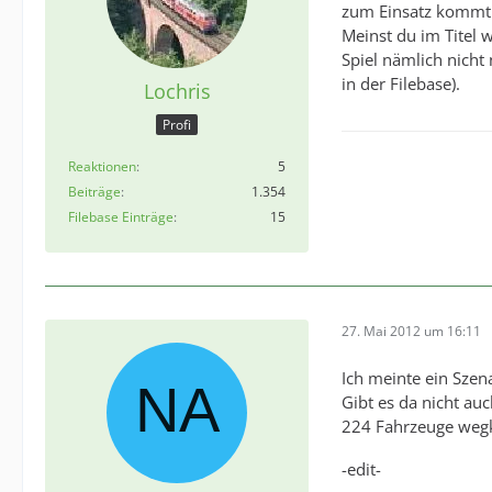
zum Einsatz kommt
Meinst du im Titel 
Spiel nämlich nicht
in der Filebase).
Lochris
Profi
Reaktionen
5
Beiträge
1.354
Filebase Einträge
15
27. Mai 2012 um 16:11
Ich meinte ein Szena
Gibt es da nicht au
224 Fahrzeuge weg
-edit-