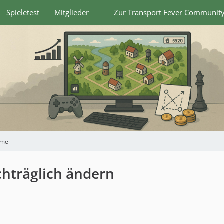
Spieletest
Mitglieder
Zur Transport Fever Communit
eme
hträglich ändern