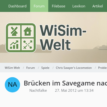
Dashboard
Forum
Filebase
Lexikon
Artikel
WiSim Welt
Forum
Spiele
Chris Sawyer's Locomotion
Probl
Brücken im Savegame nac
Nachtfalke
27. Mai 2012 um 13:34