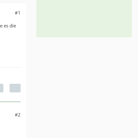
#1
e es die
#2