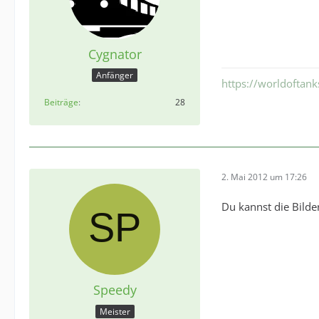
Cygnator
Anfänger
https://worldoftan
Beiträge
28
2. Mai 2012 um 17:26
Du kannst die Bilde
Speedy
Meister