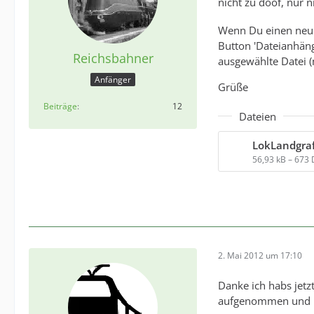
nicht zu doof, nur 
Wenn Du einen neuen
Button 'Dateianhäng
Reichsbahner
ausgewählte Datei (
Anfänger
Grüße
Beiträge
12
Dateien
LokLandgraf
56,93 kB – 673
2. Mai 2012 um 17:10
Danke ich habs jetz
aufgenommen und .