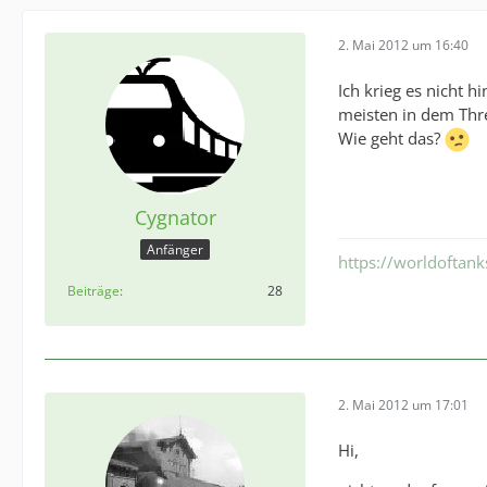
2. Mai 2012 um 16:40
Ich krieg es nicht h
meisten in dem Thr
Wie geht das?
Cygnator
Anfänger
https://worldoftan
Beiträge
28
2. Mai 2012 um 17:01
Hi,