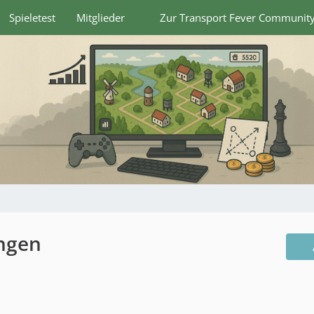
Spieletest
Mitglieder
Zur Transport Fever Communit
ängen