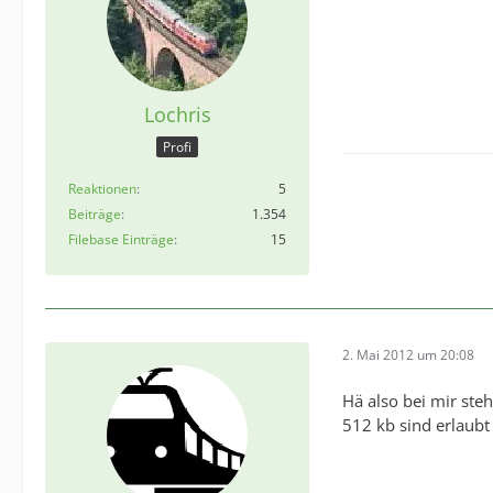
Lochris
Profi
Reaktionen
5
Beiträge
1.354
Filebase Einträge
15
2. Mai 2012 um 20:08
Hä also bei mir steh
512 kb sind erlaubt 