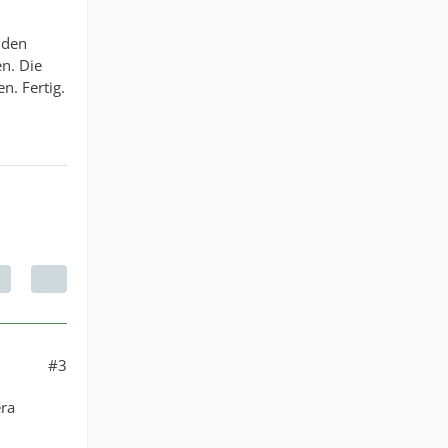
 den
en. Die
n. Fertig.
#3
era