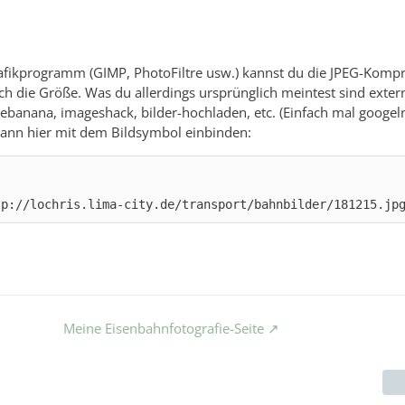
afikprogramm (GIMP, PhotoFiltre usw.) kannst du die JPEG-Komp
uch die Größe. Was du allerdings ursprünglich meintest sind exter
ebanana, imageshack, bilder-hochladen, etc. (Einfach mal googel
dann hier mit dem Bildsymbol einbinden:
tp://lochris.lima-city.de/transport/bahnbilder/181215.jp
Meine Eisenbahnfotografie-Seite