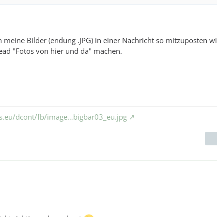
in meine Bilder (endung .JPG) in einer Nachricht so mitzuposten wi
ead "Fotos von hier und da" machen.
ks.eu/dcont/fb/image…bigbar03_eu.jpg