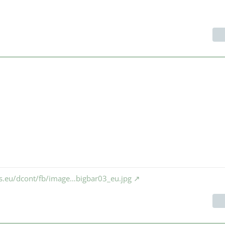
ks.eu/dcont/fb/image…bigbar03_eu.jpg