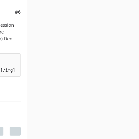
#6
ression
ne
n) Den
g[/img]