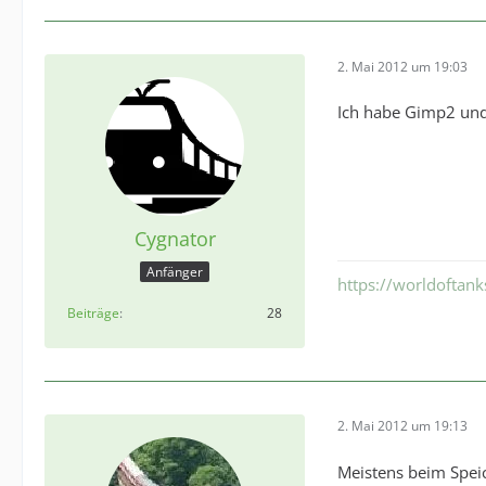
2. Mai 2012 um 19:03
Ich habe Gimp2 und
Cygnator
Anfänger
https://worldoftan
Beiträge
28
2. Mai 2012 um 19:13
Meistens beim Speic