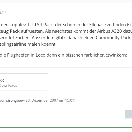
8:17
 den Tupolev TU-154 Pack, der schon in der Filebase zu finden ist
zeug Pack
aufruesten. Als naechstes kommt der Airbus A320 dazu
Aeroflot Farben. Ausserdem gibt's danach einen Community-Pack,
ieblingsairline malen koennt.
die Flughaefen in Loco dann ein bisschen farblicher. :zwinkern:
pg
 Downloads
 von
strongbow
(
30. Dezember 2007 um 15:01
)