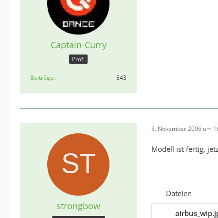
Captain-Curry
Profi
Beiträge
843
3. November 2006 um 1
Modell ist fertig, je
Dateien
strongbow
airbus_wip.j