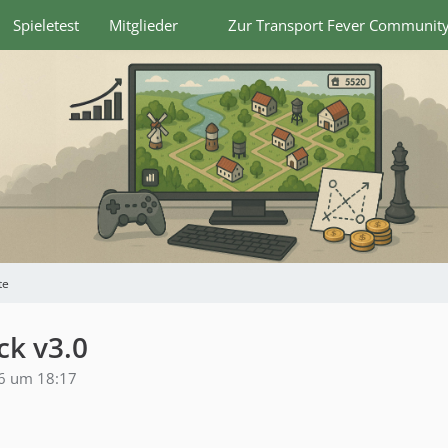
Spieletest
Mitglieder
Zur Transport Fever Communit
te
ck v3.0
6 um 18:17