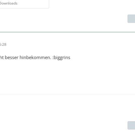
 Downloads
6:28
icht besser hinbekommen. :biggrins