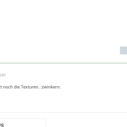
6:01
tzt noch die Texturen. :zwinkern:
pg