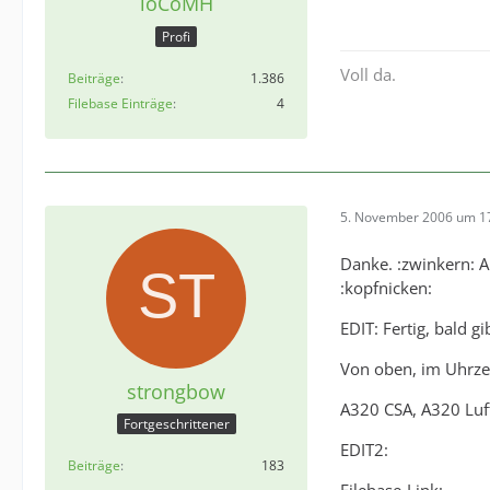
loCoMH
Profi
Voll da.
Beiträge
1.386
Filebase Einträge
4
5. November 2006 um 1
Danke. :zwinkern: A
:kopfnicken:
EDIT: Fertig, bald g
Von oben, im Uhrze
strongbow
A320 CSA, A320 Luft
Fortgeschrittener
EDIT2:
Beiträge
183
Filebase-Link: