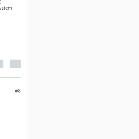
g
System
#8