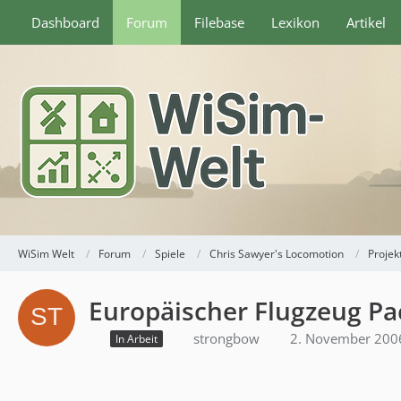
Dashboard
Forum
Filebase
Lexikon
Artikel
WiSim Welt
Forum
Spiele
Chris Sawyer's Locomotion
Projek
Europäischer Flugzeug Pa
strongbow
2. November 200
In Arbeit