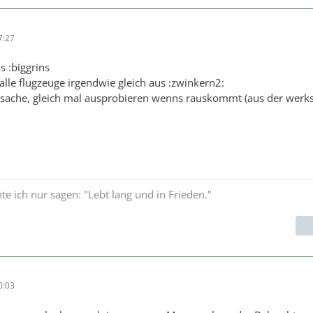
7:27
s :biggrins
alle flugzeuge irgendwie gleich aus :zwinkern2:
 sache, gleich mal ausprobieren wenns rauskommt (aus der werks
e ich nur sagen: "Lebt lang und in Frieden."
0:03