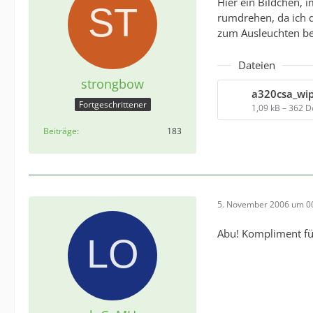
Hier ein Bildchen,
rumdrehen, da ich 
zum Ausleuchten be
Dateien
strongbow
a320csa_wi
Fortgeschrittener
1,09 kB – 362 
Beiträge
183
5. November 2006 um 0
Abu! Kompliment für