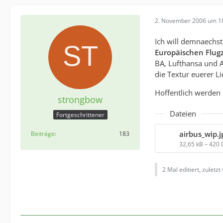
2. November 2006 um 1
Ich will demnaechst
Europäischen Flug
BA, Lufthansa und 
die Textur euerer L
Hoffentlich werden 
strongbow
Dateien
Fortgeschrittener
airbus_wip.j
Beiträge
183
32,65 kB – 420
2 Mal editiert, zuletzt