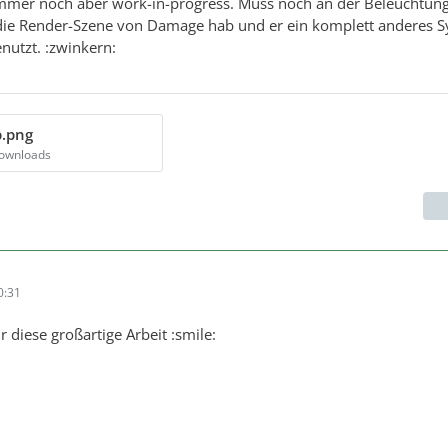
 immer noch aber work-in-progress. Muss noch an der Beleuchtun
die Render-Szene von Damage hab und er ein komplett anderes 
nutzt. :zwinkern:
p.png
Downloads
0:31
 diese großartige Arbeit :smile: