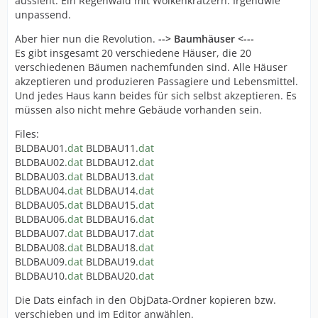
aussieht. Ein Regenwald mit Wolkenkratzern. Irgendwie
unpassend.
Aber hier nun die Revolution.
--> Baumhäuser <---
Es gibt insgesamt 20 verschiedene Häuser, die 20
verschiedenen Bäumen nachemfunden sind. Alle Häuser
akzeptieren und produzieren Passagiere und Lebensmittel.
Und jedes Haus kann beides für sich selbst akzeptieren. Es
müssen also nicht mehre Gebäude vorhanden sein.
Files:
BLDBAU01.
dat
BLDBAU11.
dat
BLDBAU02.
dat
BLDBAU12.
dat
BLDBAU03.
dat
BLDBAU13.
dat
BLDBAU04.
dat
BLDBAU14.
dat
BLDBAU05.
dat
BLDBAU15.
dat
BLDBAU06.
dat
BLDBAU16.
dat
BLDBAU07.
dat
BLDBAU17.
dat
BLDBAU08.
dat
BLDBAU18.
dat
BLDBAU09.
dat
BLDBAU19.
dat
BLDBAU10.
dat
BLDBAU20.
dat
Die Dats einfach in den ObjData-Ordner kopieren bzw.
verschieben und im Editor anwählen.