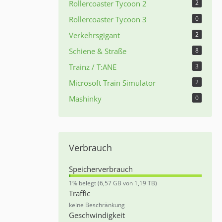
Rollercoaster Tycoon 2
2
Rollercoaster Tycoon 3
0
Verkehrsgigant
2
Schiene & Straße
8
Trainz / T:ANE
3
Microsoft Train Simulator
2
Mashinky
0
Verbrauch
Speicherverbrauch
0
1% belegt (6,57 GB von 1,19 TB)
,
Traffic
5
keine Beschränkung
5
Geschwindigkeit