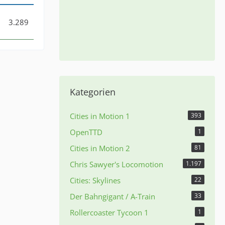
3.289
Kategorien
Cities in Motion 1
393
OpenTTD
1
Cities in Motion 2
81
Chris Sawyer's Locomotion
1.197
Cities: Skylines
22
Der Bahngigant / A-Train
33
Rollercoaster Tycoon 1
1