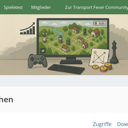
Spieletest
Mitglieder
Zur Transport Fever Communit
chen
Zugriffe
Dow