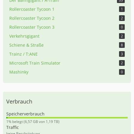
Der Bahngigant / A-Train
33
Rollercoaster Tycoon 1
1
Rollercoaster Tycoon 2
2
Rollercoaster Tycoon 3
0
Verkehrsgigant
2
Schiene & Straße
8
Trainz / T:ANE
3
Microsoft Train Simulator
2
Mashinky
0
Verbrauch
Speicherverbrauch
0
1% belegt (6,57 GB von 1,19 TB)
,
Traffic
5
keine Beschränkung