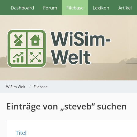
Dashboard
Forum
Filebase
Lexikon
Artikel
WiSim Welt
Filebase
Einträge von „steveb“ suchen
Titel