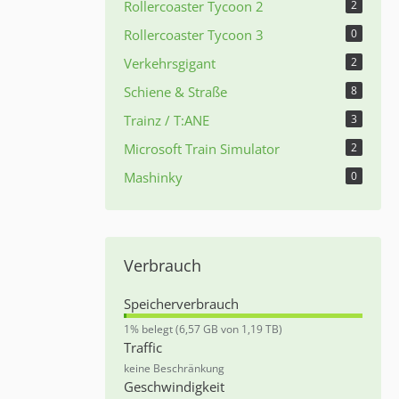
Rollercoaster Tycoon 2
2
Rollercoaster Tycoon 3
0
Verkehrsgigant
2
Schiene & Straße
8
Trainz / T:ANE
3
Microsoft Train Simulator
2
Mashinky
0
Verbrauch
Speicherverbrauch
0
1% belegt (6,57 GB von 1,19 TB)
,
Traffic
5
keine Beschränkung
5
Geschwindigkeit