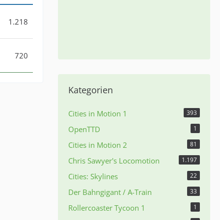
1.218
720
Kategorien
Cities in Motion 1
393
OpenTTD
1
Cities in Motion 2
81
Chris Sawyer's Locomotion
1.197
Cities: Skylines
22
Der Bahngigant / A-Train
33
Rollercoaster Tycoon 1
1