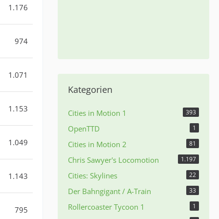
1.176
974
1.071
Kategorien
1.153
Cities in Motion 1
393
OpenTTD
1
1.049
Cities in Motion 2
81
Chris Sawyer's Locomotion
1.197
Cities: Skylines
22
1.143
Der Bahngigant / A-Train
33
Rollercoaster Tycoon 1
1
795