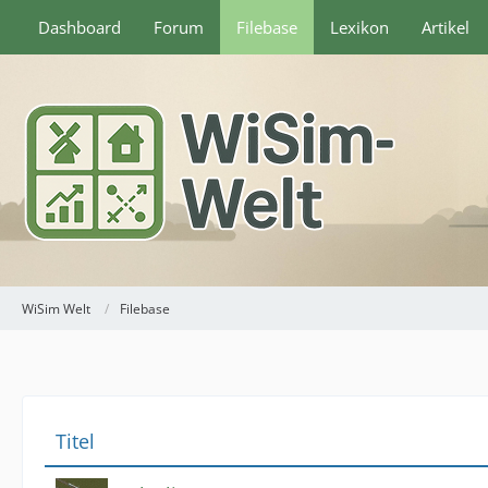
Dashboard
Forum
Filebase
Lexikon
Artikel
WiSim Welt
Filebase
Titel