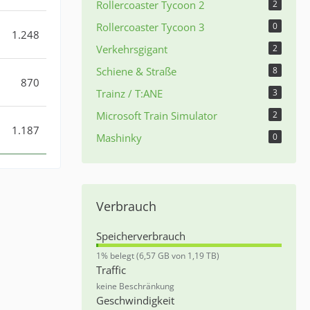
Rollercoaster Tycoon 2
2
Rollercoaster Tycoon 3
0
1.248
Verkehrsgigant
2
Schiene & Straße
8
870
Trainz / T:ANE
3
Microsoft Train Simulator
2
1.187
Mashinky
0
Verbrauch
Speicherverbrauch
0
1% belegt (6,57 GB von 1,19 TB)
,
Traffic
5
keine Beschränkung
5
Geschwindigkeit