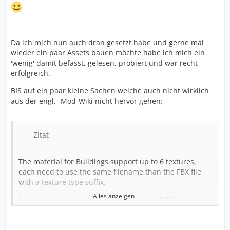
Da ich mich nun auch dran gesetzt habe und gerne mal
wieder ein paar Assets bauen möchte habe ich mich ein
'wenig' damit befasst, gelesen, probiert und war recht
erfolgreich.
BIS auf ein paar kleine Sachen welche auch nicht wirklich
aus der engl.- Mod-Wiki nicht hervor gehen:
Zitat
The material for Buildings support up to 6 textures,
each need to use the same filename than the FBX file
with a texture type suffix.
Alles anzeigen
"_d" suffix stands for the diffuse texture (RGB) - 3 color
channels texture defining the albedo.
"_a" suffix stands for the alpha texture (Mask) - 1 color