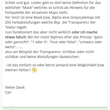
channel mask specifying per pixel transparency.
Schön und gut. Leider gibt es dort keine Definition für das
"_c" suffix stands for the color texture (Mask) - 1 color
wörtchen "Mask" welches so schick als Hinweis für die
channel mask specifying per pixel where the color
Farbpalette der einzelnen Maps steht.
variations can be applied.
Für mich ist eine Mask bzw. Alpha eine Greyscalemap mit
"_i" suffix stands for the illumination texture (Mask) - 1
255 Farbabstufungen welche Bsp. die Transparenz der
color channel mask specifying per pixel if the diffuse
Textur regelt.
color should be considered emissive.
nun funktioniert das aber nicht wirklich
oder ich mache
"_n" suffix stands for the normal map texture (RGB) - 3
etwas falsch:
Bei mir nutzt Skylines eher das Prinzip: "ganz
color channels tangent space normal map.
oder garnicht", "1 oder 0", "true oder false", "schwarz oder
"_s" suffix stands for the specular texture (Mask) - 1
weiss", .....
color channel mask to specifying per pixel specularity.
also am Beispiel der Transparenz: sichtbar oder nicht
sichtbar und keine Abstufungen dazwischen.
- Ist das einfach so oder kennt jemand eine Möglichkeit bzw
(...)
meinen Fehler?
For assets importing, standard image formats such as
png, jpg, bmp, tga, dds, raw, r8, r16, and tiff are
supported, but depending on the tool you are using
Vielen Dank
those with....
Cyn