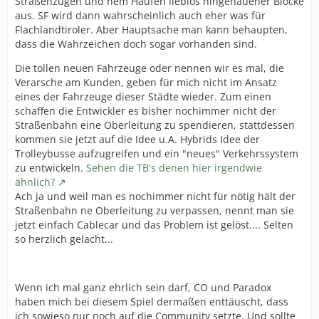
Straßenzügen und nem Haufen lieblos hingehauener Blöcke
aus. SF wird dann wahrscheinlich auch eher was für
Flachlandtiroler. Aber Hauptsache man kann behaupten,
dass die Wahrzeichen doch sogar vorhanden sind.
Die tollen neuen Fahrzeuge oder nennen wir es mal, die
Verarsche am Kunden, geben für mich nicht im Ansatz
eines der Fahrzeuge dieser Städte wieder. Zum einen
schaffen die Entwickler es bisher nochimmer nicht der
Straßenbahn eine Oberleitung zu spendieren, stattdessen
kommen sie jetzt auf die Idee u.A. Hybrids Idee der
Trolleybusse aufzugreifen und ein "neues" Verkehrssystem
zu entwickeln.
Sehen die TB's denen hier irgendwie
ähnlich?
Ach ja und weil man es nochimmer nicht für nötig hält der
Straßenbahn ne Oberleitung zu verpassen, nennt man sie
jetzt einfach Cablecar und das Problem ist gelöst.... Selten
so herzlich gelacht...
Wenn ich mal ganz ehrlich sein darf, CO und Paradox
haben mich bei diesem Spiel dermaßen enttäuscht, dass
ich sowieso nur noch auf die Community setzte. Und sollte