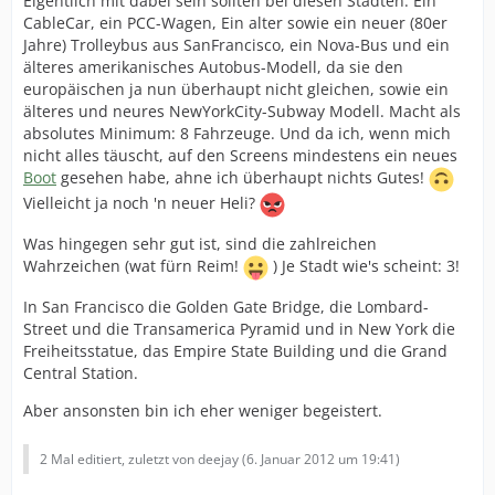
Eigentlich mit dabei sein sollten bei diesen Städten: Ein
CableCar, ein PCC-Wagen, Ein alter sowie ein neuer (80er
Jahre) Trolleybus aus SanFrancisco, ein Nova-Bus und ein
älteres amerikanisches Autobus-Modell, da sie den
europäischen ja nun überhaupt nicht gleichen, sowie ein
älteres und neures NewYorkCity-Subway Modell. Macht als
absolutes Minimum: 8 Fahrzeuge. Und da ich, wenn mich
nicht alles täuscht, auf den Screens mindestens ein neues
Boot
gesehen habe, ahne ich überhaupt nichts Gutes!
Vielleicht ja noch 'n neuer Heli?
Was hingegen sehr gut ist, sind die zahlreichen
Wahrzeichen (wat fürn Reim!
) Je Stadt wie's scheint: 3!
In San Francisco die Golden Gate Bridge, die Lombard-
Street und die Transamerica Pyramid und in New York die
Freiheitsstatue, das Empire State Building und die Grand
Central Station.
Aber ansonsten bin ich eher weniger begeistert.
2 Mal editiert, zuletzt von deejay (
6. Januar 2012 um 19:41
)