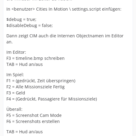
In <benutzer> Cities In Motion \ settings.script einfügen:
$debug = true;
$disableDebug = false;
Dann zeigt CIM auch die Internen Objectnamen im Editor
an.
Im Editor:
F3 = timeline.bmp schreiben
TAB = Hud an/aus
Im Spiel:
F1 = (gedrückt, Zeit überspringen)
F2 = Alle Missionsziele Fertig
F3 = Geld
F4 = (Gedrückt, Passagiere für Missionsziele)
Überall:
F5 = Screenshot Cam Mode
F6 = Screenshots erstellen
TAB = Hud an/aus