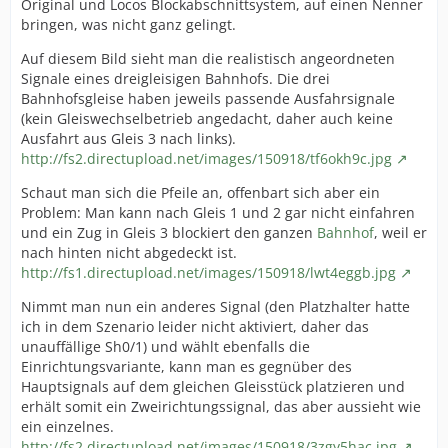
Original und Locos Blockabschnittsystem, auf einen Nenner
bringen, was nicht ganz gelingt.
Auf diesem Bild sieht man die realistisch angeordneten
Signale eines dreigleisigen Bahnhofs. Die drei
Bahnhofsgleise haben jeweils passende Ausfahrsignale
(kein Gleiswechselbetrieb angedacht, daher auch keine
Ausfahrt aus Gleis 3 nach links).
http://fs2.directupload.net/images/150918/tf6okh9c.jpg
Schaut man sich die Pfeile an, offenbart sich aber ein
Problem: Man kann nach Gleis 1 und 2 gar nicht einfahren
und ein Zug in Gleis 3 blockiert den ganzen
Bahnhof
, weil er
nach hinten nicht abgedeckt ist.
http://fs1.directupload.net/images/150918/lwt4eggb.jpg
Nimmt man nun ein anderes Signal (den Platzhalter hatte
ich in dem Szenario leider nicht aktiviert, daher das
unauffällige Sh0/1) und wählt ebenfalls die
Einrichtungsvariante, kann man es gegnüber des
Hauptsignals auf dem gleichen Gleisstück platzieren und
erhält somit ein Zweirichtungssignal, das aber aussieht wie
ein einzelnes.
http://fs2.directupload.net/images/150918/3zgy5hac.jpg