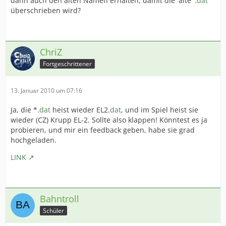
dann auch den alten Namen erhalten, damit die 'alte' .
dat
überschrieben wird?
ChriZ
Fortgeschrittener
13. Januar 2010 um 07:16
Ja, die *.
dat
heist wieder EL2.
dat
, und im Spiel heist sie
wieder (CZ) Krupp EL-2. Sollte also klappen! Könntest es ja
probieren, und mir ein feedback geben, habe sie grad
hochgeladen.
LINK
Bahntroll
Schüler