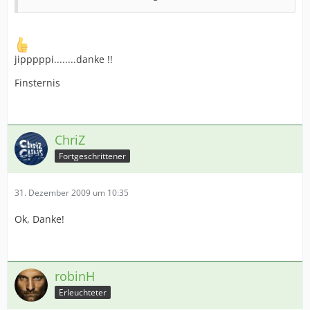
jipppppi........danke !!
Finsternis
ChriZ
Fortgeschrittener
31. Dezember 2009 um 10:35
Ok, Danke!
robinH
Erleuchteter