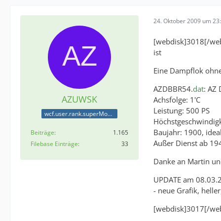
24. Oktober 2009 um 23
[webdisk]3018[/web
ist
Eine Dampflok ohne
AZDBBR54.
dat
: AZ
AZUWSK
Achsfolge: 1'C
Leistung: 500 PS
wcf.user.rank.superModerator
Höchstgeschwindigk
Baujahr: 1900, ideal
Beiträge
1.165
Außer Dienst ab 19
Filebase Einträge
33
Danke an Martin und
UPDATE am 08.03.
- neue Grafik, helle
[webdisk]3017[/we