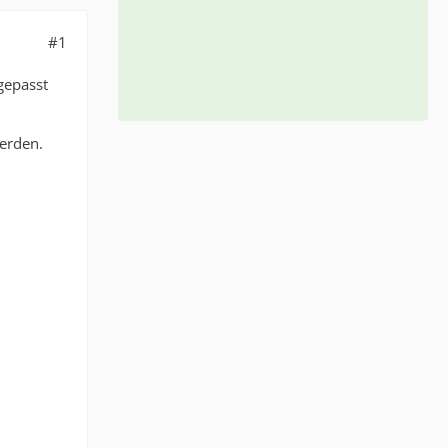
#1
gepasst
erden.