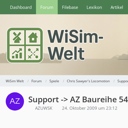
Dashboard
Forum
Filebase
Lexikon
Artikel
WiSim Welt
Forum
Spiele
Chris Sawyer's Locomotion
Suppor
Support -> AZ Baureihe 54
AZUWSK
24. Oktober 2009 um 23:12