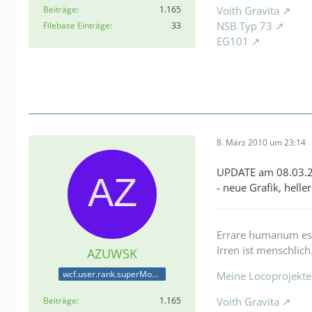
Voith Gravita
Beiträge
1.165
NSB Typ 73
Filebase Einträge
33
EG101
8. März 2010 um 23:14
UPDATE am 08.03.
- neue Grafik, helle
Errare humanum es
Irren ist menschlich
AZUWSK
wcf.user.rank.superModerator
Meine Locoprojekte
Voith Gravita
Beiträge
1.165