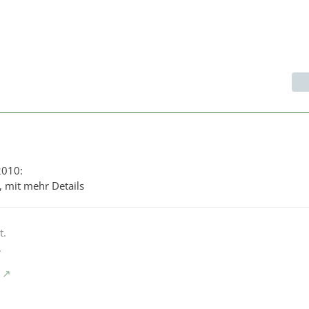
2010:
r, mit mehr Details
t.
.