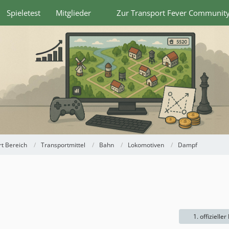
Spieletest
Mitglieder
Zur Transport Fever Communit
t Bereich
Transportmittel
Bahn
Lokomotiven
Dampf
1. offizieller