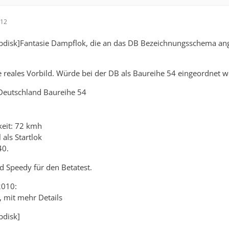
:12
disk]Fantasie Dampflok, die an das DB Bezeichnungsschema an
 reales Vorbild. Würde bei der DB als Baureihe 54 eingeordnet w
 Deutschland Baureihe 54
eit: 72 kmh
 als Startlok
40.
 Speedy für den Betatest.
2010:
r, mit mehr Details
bdisk]