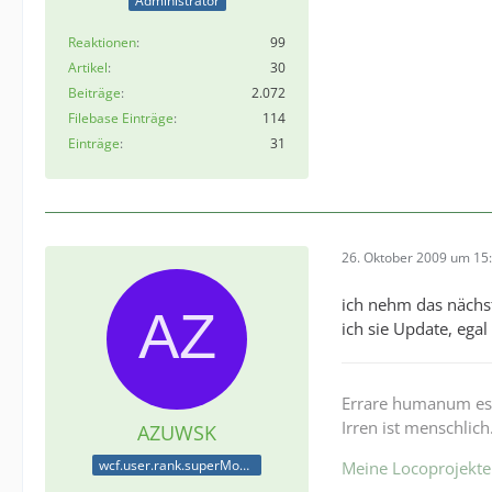
Administrator
Reaktionen
99
Artikel
30
Beiträge
2.072
Filebase Einträge
114
Einträge
31
26. Oktober 2009 um 15
ich nehm das nächs
ich sie Update, ega
Errare humanum es
Irren ist menschlich
AZUWSK
wcf.user.rank.superModerator
Meine Locoprojekte