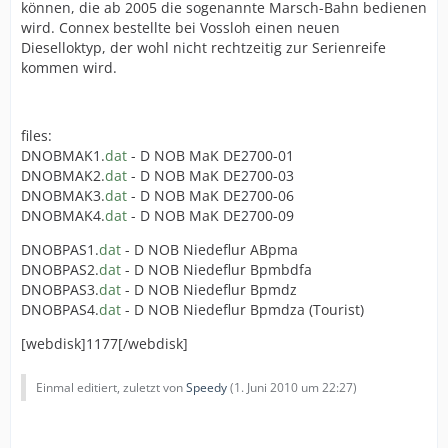
können, die ab 2005 die sogenannte Marsch-Bahn bedienen
wird. Connex bestellte bei Vossloh einen neuen
Dieselloktyp, der wohl nicht rechtzeitig zur Serienreife
kommen wird.
files:
DNOBMAK1.
dat
- D NOB MaK DE2700-01
DNOBMAK2.
dat
- D NOB MaK DE2700-03
DNOBMAK3.
dat
- D NOB MaK DE2700-06
DNOBMAK4.
dat
- D NOB MaK DE2700-09
DNOBPAS1.
dat
- D NOB Niedeflur ABpma
DNOBPAS2.
dat
- D NOB Niedeflur Bpmbdfa
DNOBPAS3.
dat
- D NOB Niedeflur Bpmdz
DNOBPAS4.
dat
- D NOB Niedeflur Bpmdza (Tourist)
[webdisk]1177[/webdisk]
Einmal editiert, zuletzt von
Speedy
(
1. Juni 2010 um 22:27
)