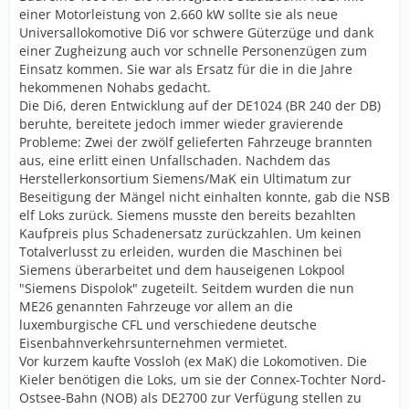
einer Motorleistung von 2.660 kW sollte sie als neue
Universallokomotive Di6 vor schwere Güterzüge und dank
einer Zugheizung auch vor schnelle Personenzügen zum
Einsatz kommen. Sie war als Ersatz für die in die Jahre
hekommenen Nohabs gedacht.
Die Di6, deren Entwicklung auf der DE1024 (BR 240 der DB)
beruhte, bereitete jedoch immer wieder gravierende
Probleme: Zwei der zwölf gelieferten Fahrzeuge brannten
aus, eine erlitt einen Unfallschaden. Nachdem das
Herstellerkonsortium Siemens/MaK ein Ultimatum zur
Beseitigung der Mängel nicht einhalten konnte, gab die NSB
elf Loks zurück. Siemens musste den bereits bezahlten
Kaufpreis plus Schadenersatz zurückzahlen. Um keinen
Totalverlusst zu erleiden, wurden die Maschinen bei
Siemens überarbeitet und dem hauseigenen Lokpool
"Siemens Dispolok" zugeteilt. Seitdem wurden die nun
ME26 genannten Fahrzeuge vor allem an die
luxemburgische CFL und verschiedene deutsche
Eisenbahnverkehrsunternehmen vermietet.
Vor kurzem kaufte Vossloh (ex MaK) die Lokomotiven. Die
Kieler benötigen die Loks, um sie der Connex-Tochter Nord-
Ostsee-Bahn (NOB) als DE2700 zur Verfügung stellen zu