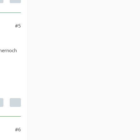
#5
mmernoch
#6