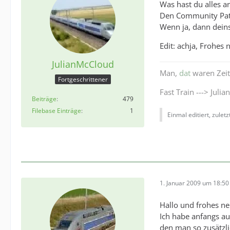
Was hast du alles 
Den Community Pat
Wenn ja, dann deins
Edit: achja, Frohes 
JulianMcCloud
Man,
dat
waren Zeit
Fortgeschrittener
Fast Train ---> Julia
Beiträge
479
Filebase Einträge
1
Einmal editiert, zulet
1. Januar 2009 um 18:50
Hallo und frohes ne
Ich habe anfangs au
den man so zusätzli