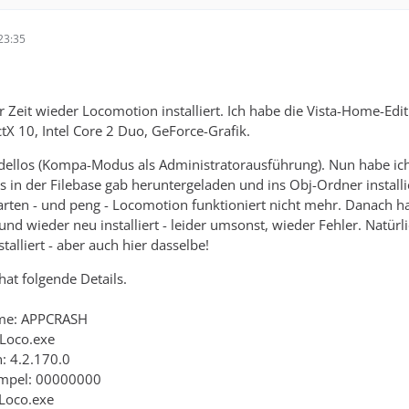
23:35
r Zeit wieder Locomotion installiert. Ich habe die Vista-Home-Edit
tX 10, Intel Core 2 Duo, GeForce-Grafik.
 tadellos (Kompa-Modus als Administratorausführung). Nun habe ic
s in der Filebase gab heruntergeladen und ins Obj-Ordner installi
tarten - und peng - Locomotion funktioniert nicht mehr. Danach h
nd wieder neu installiert - leider umsonst, wieder Fehler. Natürl
stalliert - aber auch hier dasselbe!
at folgende Details.
me: APPCRASH
Loco.exe
: 4.2.170.0
mpel: 00000000
Loco.exe