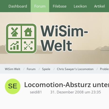
Dashboard
Forum
Filebase
Lexikon
Artikel
WiSim Welt
Forum
Spiele
Chris Sawyer's Locomotion
Probl
Locomotion-Absturz unter
seidi81
31. Dezember 2008 um 23:35