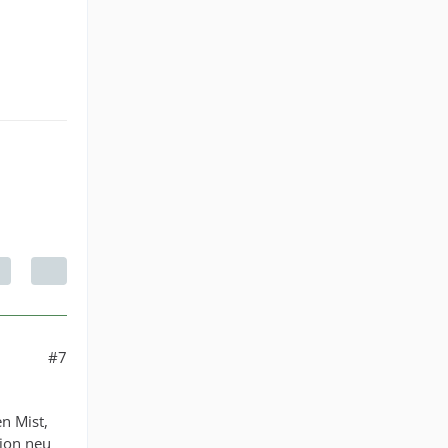
#7
n Mist,
tion neu