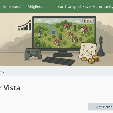
Spieletest
Mitglieder
Zur Transport Fever Communit
eme
 Vista
1. offizieller