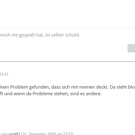
 nie gespielt hat, ist selber schuld.
23:57
 kein Problem gefunden, dass sich mit meinen deckt. Da steht bl
äuft und wenn da Probleme stehen, sind es andere.
zt von
seidi81
(
31. Dezember 2008 um 23:57
)