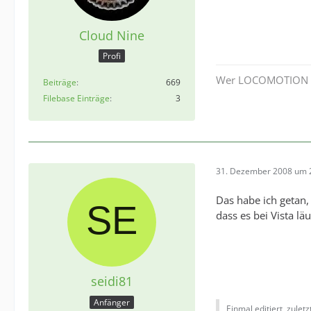
Cloud Nine
Profi
Wer LOCOMOTION noch
Beiträge
669
Filebase Einträge
3
31. Dezember 2008 um 
Das habe ich getan,
dass es bei Vista l
seidi81
Anfänger
Einmal editiert, zulet