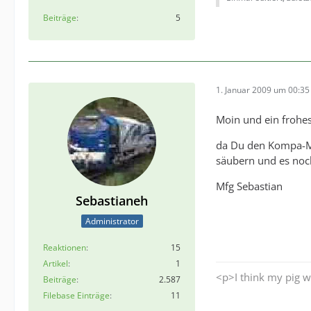
Beiträge
5
1. Januar 2009 um 00:35
Moin und ein frohes
da Du den Kompa-Mo
säubern und es noc
Mfg Sebastian
Sebastianeh
Administrator
Reaktionen
15
Artikel
1
<p>I think my pig w
Beiträge
2.587
Filebase Einträge
11