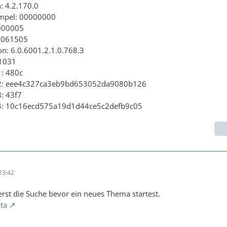
: 4.2.170.0
empel: 00000000
000005
0061505
on: 6.0.6001.2.1.0.768.3
 1031
1: 480c
 2: eee4c327ca3eb9bd653052da9080b126
: 43f7
 4: 10c16ecd575a19d1d44ce5c2defb9c05
23:42
erst die Suche bevor ein neues Thema startest.
ta