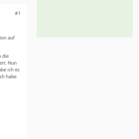
#1
ion auf
h die
ert. Nun
abe ich es
ich habe