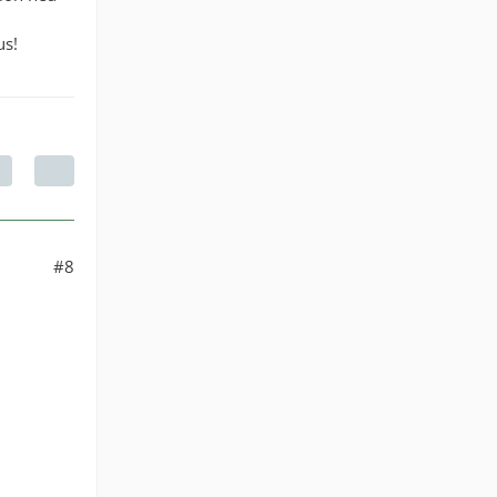
us!
#8