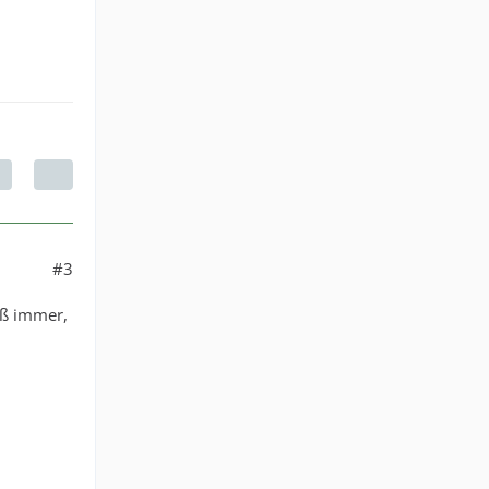
#3
oß immer,