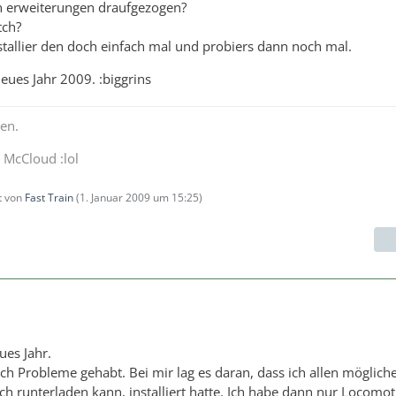
an erweiterungen draufgezogen?
ch?
tallier den doch einfach mal und probiers dann noch mal.
neues Jahr 2009. :biggrins
en.
n McCloud :lol
zt von
Fast Train
(
1. Januar 2009 um 15:25
)
ues Jahr.
ch Probleme gehabt. Bei mir lag es daran, dass ich allen mögliche
ch runterladen kann, installiert hatte. Ich habe dann nur Locomo