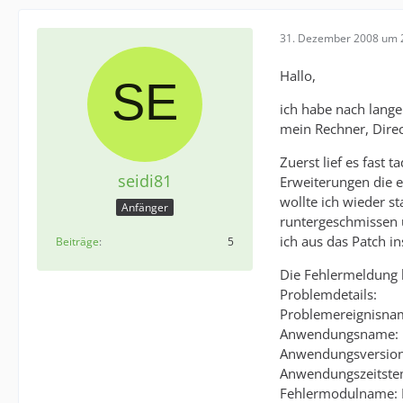
31. Dezember 2008 um 
Hallo,
ich habe nach lange
mein Rechner, Direc
Zuerst lief es fast
seidi81
Erweiterungen die e
wollte ich wieder s
Anfänger
runtergeschmissen u
ich aus das Patch in
Beiträge
5
Die Fehlermeldung h
Problemdetails:
Problemereignisna
Anwendungsname: 
Anwendungsversion
Anwendungszeitste
Fehlermodulname: 