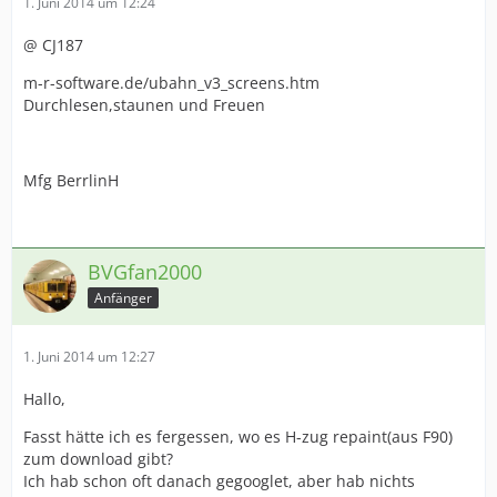
1. Juni 2014 um 12:24
@ CJ187
m-r-software.de/ubahn_v3_screens.htm
Durchlesen,staunen und Freuen
Mfg BerrlinH
BVGfan2000
Anfänger
1. Juni 2014 um 12:27
Hallo,
Fasst hätte ich es fergessen, wo es H-zug repaint(aus F90)
zum download gibt?
Ich hab schon oft danach gegooglet, aber hab nichts