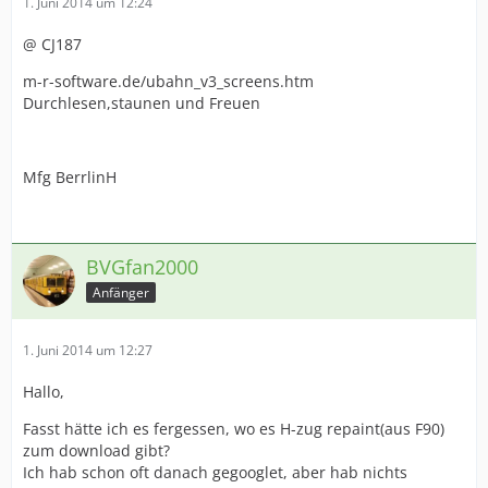
1. Juni 2014 um 12:24
@ CJ187
m-r-software.de/ubahn_v3_screens.htm
Durchlesen,staunen und Freuen
Mfg BerrlinH
BVGfan2000
Anfänger
1. Juni 2014 um 12:27
Hallo,
Fasst hätte ich es fergessen, wo es H-zug repaint(aus F90)
zum download gibt?
Ich hab schon oft danach gegooglet, aber hab nichts