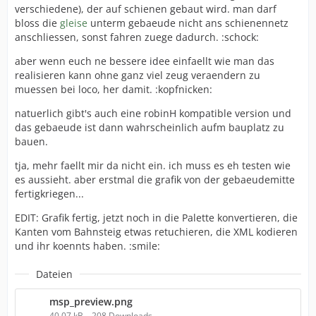
verschiedene), der auf schienen gebaut wird. man darf
bloss die
gleise
unterm gebaeude nicht ans schienennetz
anschliessen, sonst fahren zuege dadurch. :schock:
aber wenn euch ne bessere idee einfaellt wie man das
realisieren kann ohne ganz viel zeug veraendern zu
muessen bei loco, her damit. :kopfnicken:
natuerlich gibt's auch eine robinH kompatible version und
das gebaeude ist dann wahrscheinlich aufm bauplatz zu
bauen.
tja, mehr faellt mir da nicht ein. ich muss es eh testen wie
es aussieht. aber erstmal die grafik von der gebaeudemitte
fertigkriegen...
EDIT: Grafik fertig, jetzt noch in die Palette konvertieren, die
Kanten vom Bahnsteig etwas retuchieren, die XML kodieren
und ihr koennts haben. :smile:
Dateien
msp_preview.png
40,07 kB – 208 Downloads