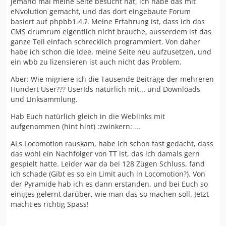
jemand mal meine Seite besucht hat, ich habe das mit
eNvolution gemacht, und das dort eingebaute Forum
basiert auf phpbb1.4.?. Meine Erfahrung ist, dass ich das
CMS drumrum eigentlich nicht brauche, ausserdem ist das
ganze Teil einfach schrecklich programmiert. Von daher
habe ich schon die Idee, meine Seite neu aufzusetzen, und
ein wbb zu lizensieren ist auch nicht das Problem.
Aber: Wie migriere ich die Tausende Beiträge der mehreren
Hundert User??? UserIds natürlich mit... und Downloads
und LInksammlung.
Hab Euch natürlich gleich in die Weblinks mit
aufgenommen (hint hint) :zwinkern: ...
ALs Locomotion rauskam, habe ich schon fast gedacht, dass
das wohl ein Nachfolger von TT ist, das ich damals gern
gespielt hatte. Leider war da bei 128 Zügen Schluss, fand
ich schade (Gibt es so ein Limit auch in Locomotion?). Von
der Pyramide hab ich es dann erstanden, und bei Euch so
einiges gelernt darüber, wie man das so machen soll. Jetzt
macht es richtig Spass!