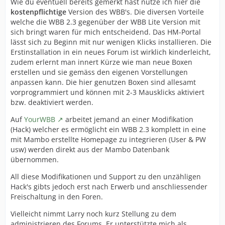
Wie du eventuell bereits gemerkt hast nutze ich hier die
kostenpflichtige
Version des WBB's. Die diversen Vorteile
welche die WBB 2.3 gegenüber der WBB Lite Version mit
sich bringt waren für mich entscheidend. Das HM-Portal
lässt sich zu Beginn mit nur wenigen Klicks installieren. Die
Erstinstallation in ein neues Forum ist wirklich kinderleicht,
zudem erlernt man innert Kürze wie man neue Boxen
erstellen und sie gemäss den eigenen Vorstellungen
anpassen kann. Die hier genutzen Boxen sind allesamt
vorprogrammiert und können mit 2-3 Mausklicks aktiviert
bzw. deaktiviert werden.
Auf
YourWBB
arbeitet jemand an einer Modifikation
(Hack) welcher es ermöglicht ein WBB 2.3 komplett in eine
mit Mambo erstellte Homepage zu integrieren (User & PW
usw) werden direkt aus der Mambo Datenbank
übernommen.
All diese Modifikationen und Support zu den unzähligen
Hack's gibts jedoch erst nach Erwerb und anschliessender
Freischaltung in den Foren.
Vielleicht nimmt Larry noch kurz Stellung zu dem
administrieren des Forums. Er unterstützte mich als