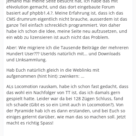
jemand mal meine Seite besucht hat, ich habe das mit
eNvolution gemacht, und das dort eingebaute Forum
basiert auf phpbb1.4.?. Meine Erfahrung ist, dass ich das
CMS drumrum eigentlich nicht brauche, ausserdem ist das
ganze Teil einfach schrecklich programmiert. Von daher
habe ich schon die Idee, meine Seite neu aufzusetzen, und
ein wbb zu lizensieren ist auch nicht das Problem.
Aber: Wie migriere ich die Tausende Beiträge der mehreren
Hundert User??? UserIds natürlich mit... und Downloads
und LInksammlung.
Hab Euch natürlich gleich in die Weblinks mit
aufgenommen (hint hint) :zwinkern: ...
ALs Locomotion rauskam, habe ich schon fast gedacht, dass
das wohl ein Nachfolger von TT ist, das ich damals gern
gespielt hatte. Leider war da bei 128 Zügen Schluss, fand
ich schade (Gibt es so ein Limit auch in Locomotion?). Von
der Pyramide hab ich es dann erstanden, und bei Euch so
einiges gelernt darüber, wie man das so machen soll. Jetzt
macht es richtig Spass!