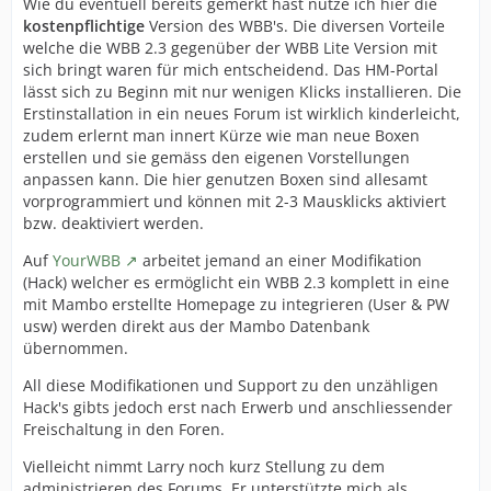
Wie du eventuell bereits gemerkt hast nutze ich hier die
kostenpflichtige
Version des WBB's. Die diversen Vorteile
welche die WBB 2.3 gegenüber der WBB Lite Version mit
sich bringt waren für mich entscheidend. Das HM-Portal
lässt sich zu Beginn mit nur wenigen Klicks installieren. Die
Erstinstallation in ein neues Forum ist wirklich kinderleicht,
zudem erlernt man innert Kürze wie man neue Boxen
erstellen und sie gemäss den eigenen Vorstellungen
anpassen kann. Die hier genutzen Boxen sind allesamt
vorprogrammiert und können mit 2-3 Mausklicks aktiviert
bzw. deaktiviert werden.
Auf
YourWBB
arbeitet jemand an einer Modifikation
(Hack) welcher es ermöglicht ein WBB 2.3 komplett in eine
mit Mambo erstellte Homepage zu integrieren (User & PW
usw) werden direkt aus der Mambo Datenbank
übernommen.
All diese Modifikationen und Support zu den unzähligen
Hack's gibts jedoch erst nach Erwerb und anschliessender
Freischaltung in den Foren.
Vielleicht nimmt Larry noch kurz Stellung zu dem
administrieren des Forums. Er unterstützte mich als