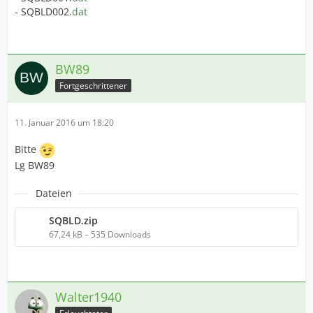
- SQBLD002.
dat
BW89
Fortgeschrittener
11. Januar 2016 um 18:20
Bitte
Lg BW89
Dateien
SQBLD.zip
67,24 kB – 535 Downloads
Walter1940