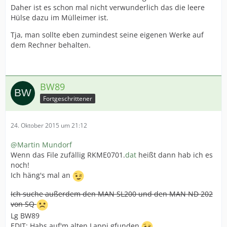
Daher ist es schon mal nicht verwunderlich das die leere
Hülse dazu im Mülleimer ist.
Tja, man sollte eben zumindest seine eigenen Werke auf
dem Rechner behalten.
BW89
Fortgeschrittener
24. Oktober 2015 um 21:12
@Martin Mundorf
Wenn das File zufällig RKME0701.
dat
heißt dann hab ich es
noch!
Ich häng's mal an
Ich suche außerdem den MAN SL200 und den MAN ND 202
von SQ
Lg BW89
EDIT: Habs auf'm alten Lappi gfunden