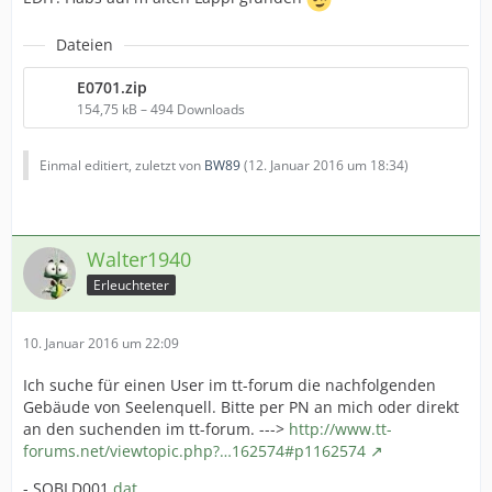
Dateien
E0701.zip
154,75 kB – 494 Downloads
Einmal editiert, zuletzt von
BW89
(
12. Januar 2016 um 18:34
)
Walter1940
Erleuchteter
10. Januar 2016 um 22:09
Ich suche für einen User im tt-forum die nachfolgenden
Gebäude von Seelenquell. Bitte per PN an mich oder direkt
an den suchenden im tt-forum. --->
http://www.tt-
forums.net/viewtopic.php?…162574#p1162574
- SQBLD001.
dat