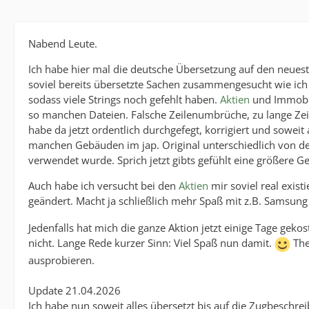
Nabend Leute.
Ich habe hier mal die deutsche Übersetzung auf den neueste
soviel bereits übersetzte Sachen zusammengesucht wie ich
sodass viele Strings noch gefehlt haben.
Aktien
und Immobil
so manchen Dateien. Falsche Zeilenumbrüche, zu lange Zeile
habe da jetzt ordentlich durchgefegt, korrigiert und soweit 
manchen Gebäuden im jap. Original unterschiedlich von de
verwendet wurde. Sprich jetzt gibts gefühlt eine größere G
Auch habe ich versucht bei den
Aktien
mir soviel real exis
geändert. Macht ja schließlich mehr Spaß mit z.B. Samsung 
Jedenfalls hat mich die ganze Aktion jetzt einige Tage geko
nicht. Lange Rede kurzer Sinn: Viel Spaß nun damit.
The
ausprobieren.
Update 21.04.2026
Ich habe nun soweit alles übersetzt bis auf die Zugbeschrei