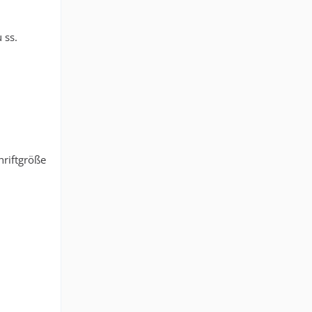
 ss.
hriftgröße