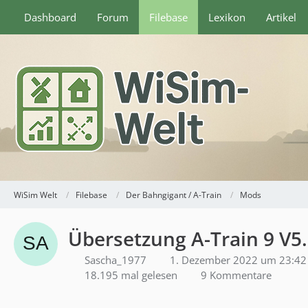
Dashboard
Forum
Filebase
Lexikon
Artikel
WiSim Welt
Filebase
Der Bahngigant / A-Train
Mods
Übersetzung A-Train 9 V5.
Sascha_1977
1. Dezember 2022 um 23:42
18.195 mal gelesen
9 Kommentare