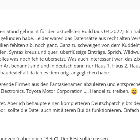
n Stand gebracht für den aktuellsten Build (aus 04.2022). Ich ha
 gefunden habe. Leider waren das Datensätze aus recht alten Ver
ien fehlten z.b. noch ganz. Ganz zu schweigen von dem Kuddel
n, Syntax kreuz und quer, überflüssige Einträge. Sprich. WIldwu
alles was noch fehlte übersetzt. Was auch interessant war, das z.b
r Art benannt sind und in deutsch dann nur Haus 1, Haus 2, Hau
ebäudevielfalt da ich es dem orig. angeglichen habe.
tierende Firmen aus den Fantasienamen abzuleiten und entsprech
Electronics, Toyota Motor Corporation .... Handel zu treiben.
stet. Aber ich behaupte einen kompletteren Deutschpatch gibts der
or. sollte die Datei auch mit älteren Builds funktionieren. Einfach
bungen (daher noch "Beta"). Der Rest sollte passen.