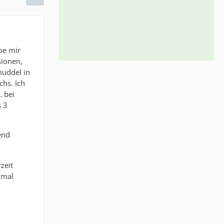
be mir
sionen,
muddel in
chs. Ich
. bei
s 3
end
zeit
 mal