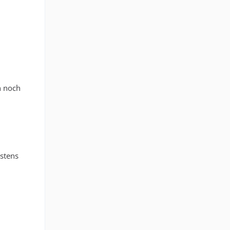
n noch
hstens