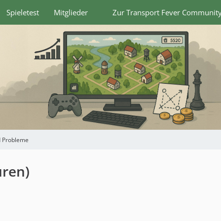
Spieletest
Mitglieder
Zur Transport Fever Communit
 Probleme
uren)