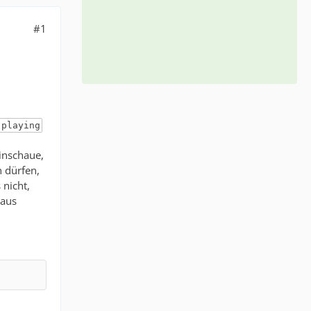
#1
 playing
inschaue,
n dürfen,
 nicht,
 aus