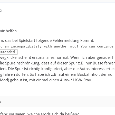
22
mir helfen.
m, das bei Spielstart folgende Fehlermeldung kommt:
ed an incompatibility with another mod! You can continue
ommended.
egklicke, scheint erstmal alles normal. Wenn ich aber genauer h
s die Spureinschränkung, dass auf dieser Spur z.B. nur Busse fahre
rt. Die Spur ist richtig konfiguriert, aber die Autos interessiert es
ang fahren dürfen. So habe ich z.B. auf einem Busbahnhof, der nur
Mod) gebaut ist, mit einmal einen Auto- / LKW- Stau.
n
rfahrung sagen, welche Mods sich da beißen?