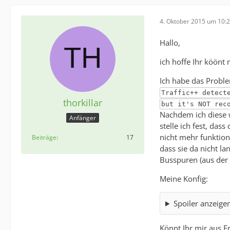
4. Oktober 2015 um 10:
Hallo,
ich hoffe Ihr köönt 
Ich habe das Proble
Traffic++ detect
thorkillar
but it's NOT rec
Nachdem ich diese w
Anfänger
stelle ich fest, das
nicht mehr funktionie
Beiträge
17
dass sie da nicht l
Busspuren (aus der 
Meine Konfig:
Spoiler anzeige
Könnt Ihr mir aus E