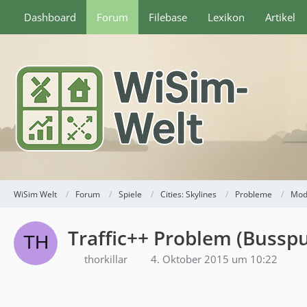
Dashboard
Forum
Filebase
Lexikon
Artikel
WiSim Welt
Forum
Spiele
Cities: Skylines
Probleme
Mod
Traffic++ Problem (Bussp
thorkillar
4. Oktober 2015 um 10:22