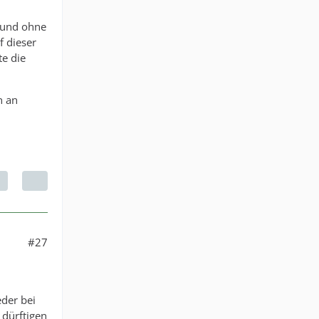
 und ohne
f dieser
te die
n an
#27
eder bei
 dürftigen