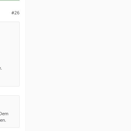
#26
e.
. Dem
en.