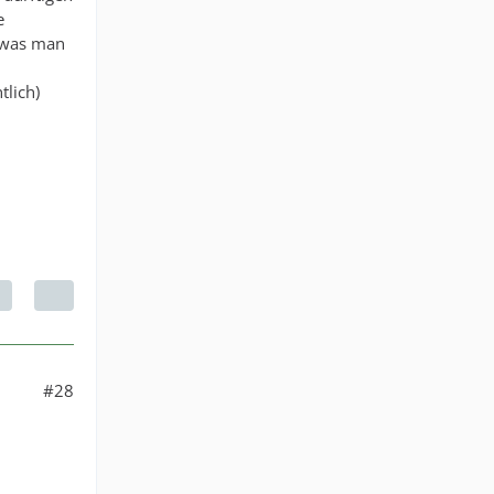
e
t was man
tlich)
#28