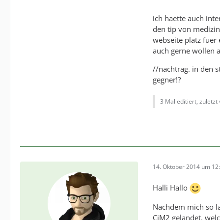
ich haette auch in
den tip von medizine
webseite platz fuer 
auch gerne wollen a
//nachtrag. in den 
gegner!?
3 Mal editiert, zuletzt
14. Oktober 2014 um 12
Halli Hallo
Nachdem mich so lan
CiM2 gelandet, welc