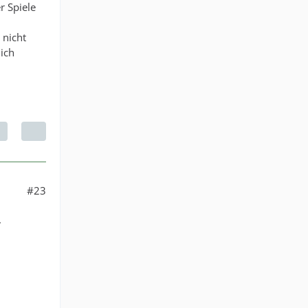
r Spiele
 nicht
lich
#23
.