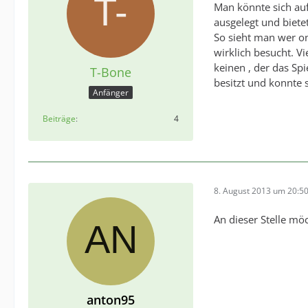
Man könnte sich auf 
ausgelegt und bietet
So sieht man wer onl
wirklich besucht. V
keinen , der das Spi
T-Bone
besitzt und konnte
Anfänger
Beiträge
4
8. August 2013 um 20:5
An dieser Stelle mö
anton95