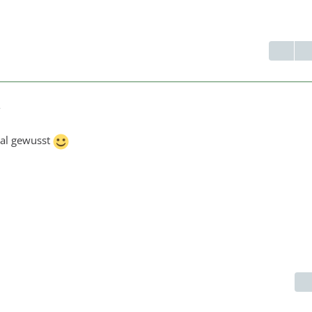
7
mal gewusst