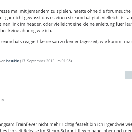
teresse mal mit jemandem zu spielen. haette ohne die forumsuche
r gar nicht gewusst das es einen streamchat gibt. vielleicht ist au
einen link im header, oder vielleicht eine kleine anleitung fuer leu
ber keine ahnung wie ich.
streamchats reagiert keine sau zu keiner tageszeit, wie kommt ma
 von
bastibln
(
17. September 2013 um 01:35
)
:19
gsam TrainFever nicht mehr richtig fesselt bin ich irgendwie wi
hes ich seit Release im Steam-Schrank liegen habe, aber nach der