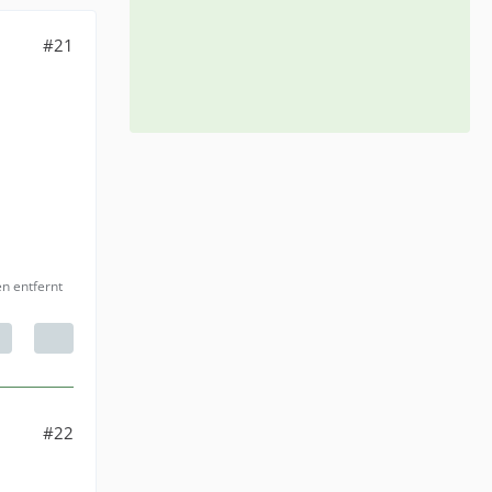
#21
en entfernt
#22