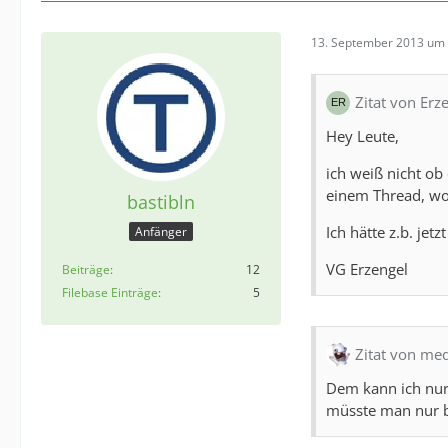
13. September 2013 um 
Zitat von Erz
Hey Leute,
ich weiß nicht ob 
einem Thread, wo
bastibln
Ich hätte z.b. je
Anfänger
VG Erzengel
Beiträge
12
Filebase Einträge
5
Zitat von med
Dem kann ich nur
müsste man nur b