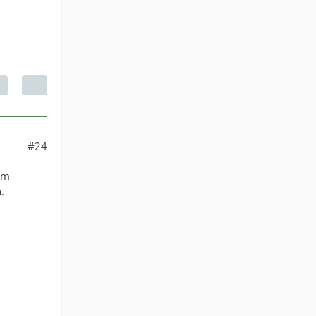
#24
em
.