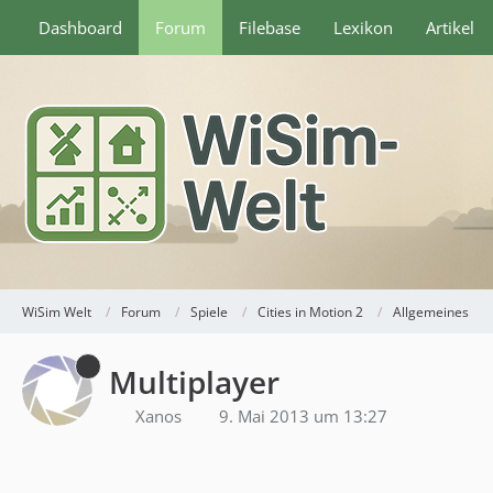
Dashboard
Forum
Filebase
Lexikon
Artikel
WiSim Welt
Forum
Spiele
Cities in Motion 2
Allgemeines
Multiplayer
Xanos
9. Mai 2013 um 13:27