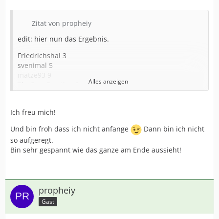
Zitat von propheiy
edit: hier nun das Ergebnis.
Friedrichshai 3
svenimal 5
matze93 9
Alles anzeigen
TheGagaPrestige 6
linie0 2
loci-Toni 1
Ich freu mich!
propheiy 4
Und bin froh dass ich nicht anfange
Dann bin ich nicht
so aufgeregt.
Bin sehr gespannt wie das ganze am Ende aussieht!
propheiy
Gast