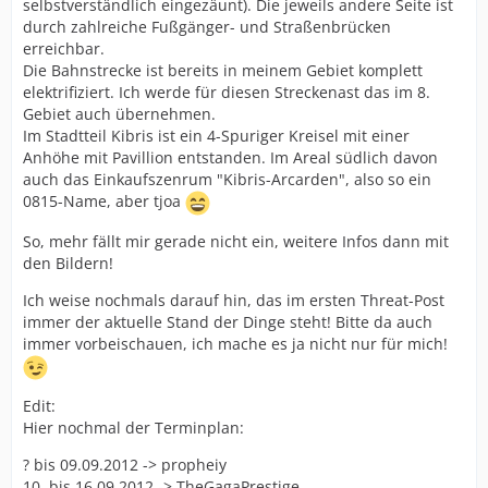
selbstverständlich eingezäunt). Die jeweils andere Seite ist
durch zahlreiche Fußgänger- und Straßenbrücken
erreichbar.
Die Bahnstrecke ist bereits in meinem Gebiet komplett
elektrifiziert. Ich werde für diesen Streckenast das im 8.
Gebiet auch übernehmen.
Im Stadtteil Kibris ist ein 4-Spuriger Kreisel mit einer
Anhöhe mit Pavillion entstanden. Im Areal südlich davon
auch das Einkaufszenrum "Kibris-Arcarden", also so ein
0815-Name, aber tjoa
So, mehr fällt mir gerade nicht ein, weitere Infos dann mit
den Bildern!
Ich weise nochmals darauf hin, das im ersten Threat-Post
immer der aktuelle Stand der Dinge steht! Bitte da auch
immer vorbeischauen, ich mache es ja nicht nur für mich!
Edit:
Hier nochmal der Terminplan:
? bis 09.09.2012 -> propheiy
10. bis 16.09.2012 -> TheGagaPrestige