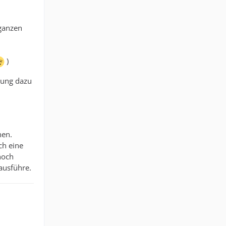
 ganzen
)
inung dazu
hen.
ch eine
noch
ausführe.