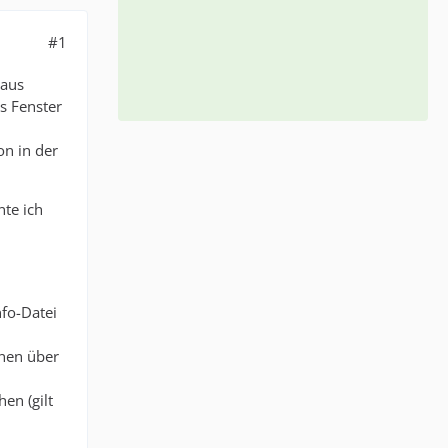
#1
(aus
s Fenster
on in der
nte ich
nfo-Datei
nnen über
en (gilt