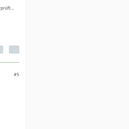
rüft...
#5