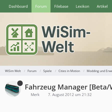
Dashboard
Forum
Filebase
Lexikon
Artikel
WiSim Welt
Forum
Spiele
Cities in Motion
Modding und Erw
Fahrzeug Manager [Beta/
Merk
7. August 2012 um 21:32