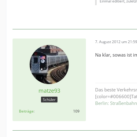
Einmal editiert, zulet
7. August 2012 um 21:5
Na klar, sowas ist 
Das beste Verkehrsm
matze93
[color=#006600]Tat
Schüler
Berlin: Straßenbah
Beiträge
109