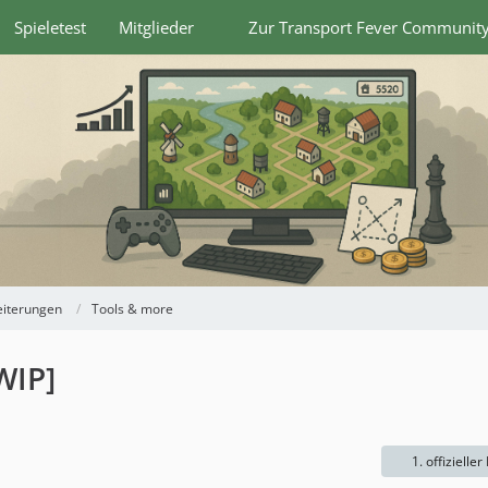
Spieletest
Mitglieder
Zur Transport Fever Communit
eiterungen
Tools & more
WIP]
1. offizieller