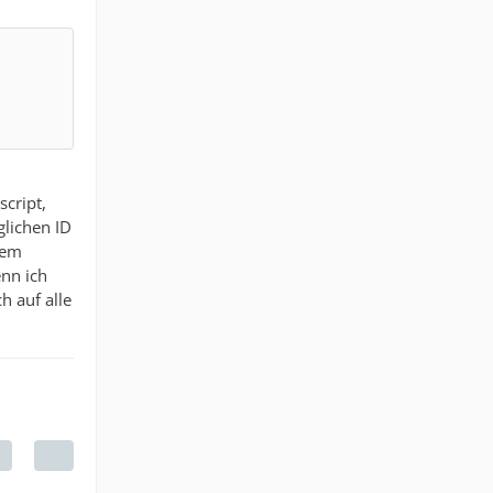
script,
glichen ID
nem
nn ich
 auf alle