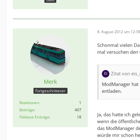
8. August 2012 um 12:3
Schonmal vielen Da
mal versuchen den 
Zitat von eis
Merk
ModManager hat e
entladen.
Fortgeschrittener
Reaktionen
1
Beiträge
407
Ja, das hatte ich ge
Filebase Einträge
18
wenn die öffentlich
das ModManager den
würde mir schon he