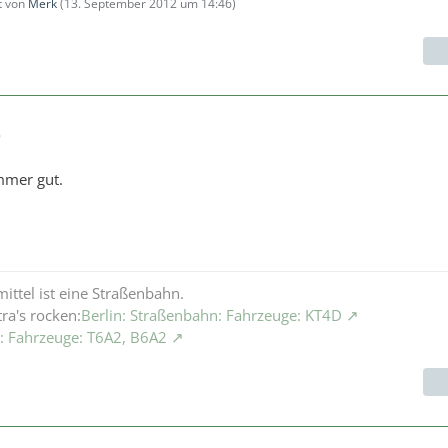
zt von
Merk
(
13. September 2012 um 14:46
)
9
immer gut.
ittel ist eine Straßenbahn.
ra's rocken:
Berlin: Straßenbahn: Fahrzeuge: KT4D
n: Fahrzeuge: T6A2, B6A2