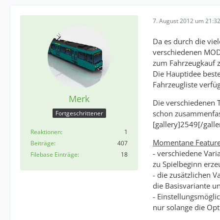
7. August 2012 um 21:3
Da es durch die vie
verschiedenen MODs)
zum Fahrzeugkauf z
Die Hauptidee beste
Fahrzeugliste verfü
Merk
Die verschiedenen T
schon zusammenfas
Fortgeschrittener
[gallery]2549[/galle
Reaktionen
1
Momentane Feature
Beiträge
407
- verschiedene Vari
Filebase Einträge
18
zu Spielbeginn erz
- die zusätzlichen 
die Basisvariante 
- Einstellungsmögli
nur solange die Opti