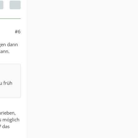
#6
agen dann
kann.
u früh
hrieben,
s möglich
? das