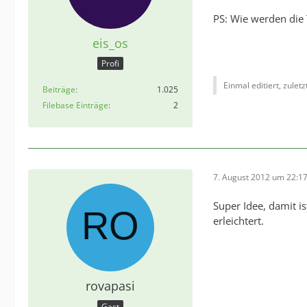
PS: Wie werden die 
eis_os
Profi
Einmal editiert, zulet
Beiträge
1.025
Filebase Einträge
2
7. August 2012 um 22:1
Super Idee, damit i
erleichtert.
rovapasi
Gast