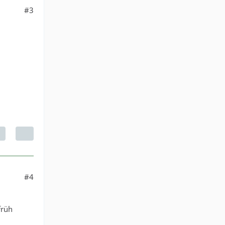
#3
#4
früh