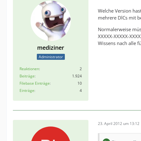
Welche Version hast
mehrere DlCs mit be
Normalerweise müss
XXXXX-XXXXX-XXXXX
Wissens nach alle f
mediziner
Administrator
Reaktionen
2
Beiträge
1.924
Filebase Einträge
10
Einträge
4
23. April 2012 um 13:12