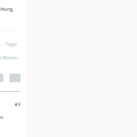
ittung,
 - Tipps
n Motion -
#3
en