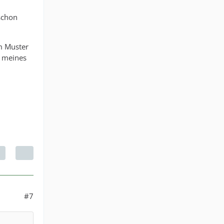
schon
m Muster
 meines
#7