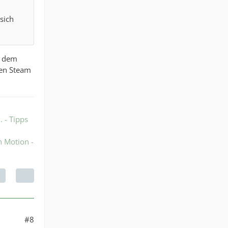
sich
t dem
den Steam
 - Tipps
n Motion -
#8