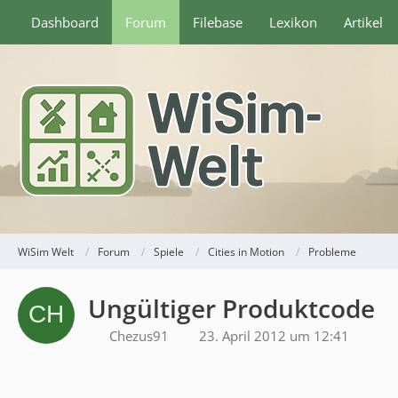
Dashboard
Forum
Filebase
Lexikon
Artikel
WiSim Welt
Forum
Spiele
Cities in Motion
Probleme
Ungültiger Produktcode
Chezus91
23. April 2012 um 12:41