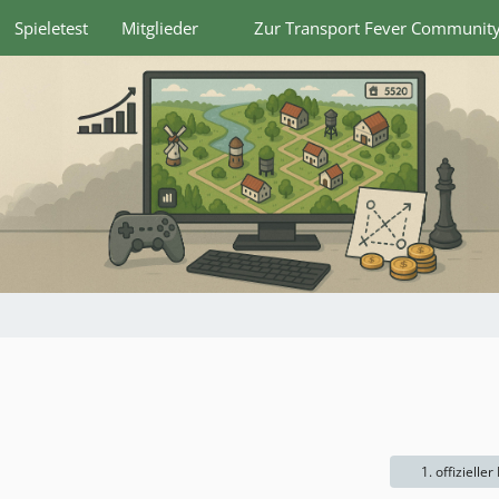
Spieletest
Mitglieder
Zur Transport Fever Communit
1. offizieller