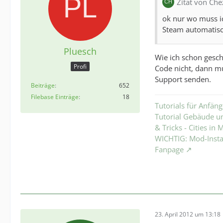
Zitat von Ch
ok nur wo muss ic
Steam automatis
Pluesch
Wie ich schon gesch
Profi
Code nicht, dann mu
Support senden.
Beiträge
652
Filebase Einträge
18
Tutorials für Anfäng
Tutorial Gebäude un
& Tricks - Cities in
WICHTIG: Mod-Install
Fanpage
23. April 2012 um 13:18