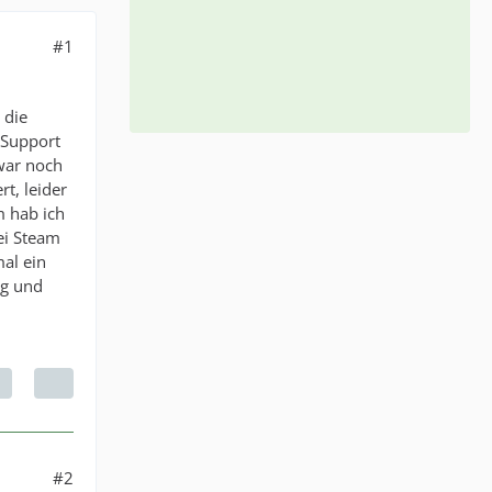
#1
 die
mSupport
 war noch
t, leider
m hab ich
ei Steam
al ein
ng und
#2