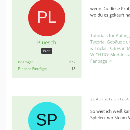
wenn Du diese Prob
wo du es gekauft h
Tutorials für Anfäng
Pluesch
Tutorial Gebäude un
& Tricks - Cities in
Profi
WICHTIG: Mod-Install
Fanpage
Beiträge
652
Filebase Einträge
18
23. April 2012 um 12:54
So weit ich weiß ka
Spielen, wo Steam Vo