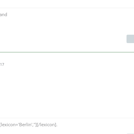
and
:17
exicon='Berlin',''][/lexicon].