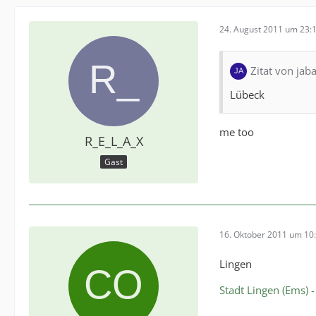
24. August 2011 um 23:
Zitat von jaba
Lübeck
me too
R_E_L_A_X
Gast
16. Oktober 2011 um 10
Lingen
Stadt Lingen (Ems)