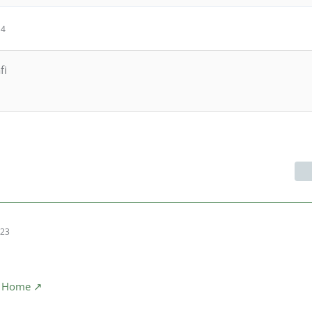
14
fi
:23
 - Home