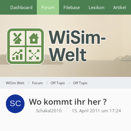
Dashboard
Forum
Filebase
Lexikon
Artikel
WiSim Welt
Forum
Off Topic
Off Topic
Wo kommt ihr her ?
Schakal2010
15. April 2011 um 17:24