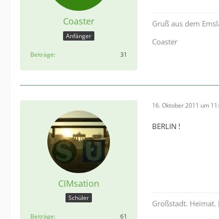
Coaster
Gruß aus dem Emsl
Anfänger
Coaster
Beiträge
31
16. Oktober 2011 um 11
BERLIN !
CIMsation
Schüler
Großstadt. Heimat. [l
Beiträge
61