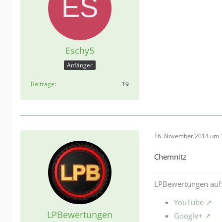
Eschy5
Anfänger
Beiträge
19
16. November 2014 um 
Chemnitz
LPBewertungen auf
YouTube
LPBewertungen
Google+