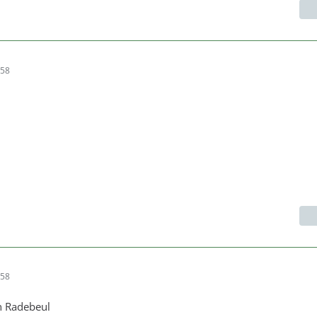
:58
:58
n Radebeul