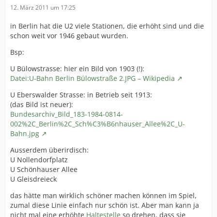
12. März 2011 um 17:25
in Berlin hat die U2 viele Stationen, die erhöht sind und die
schon weit vor 1946 gebaut wurden.
Bsp:
U Bülowstrasse: hier ein Bild von 1903 (!):
Datei:U-Bahn Berlin Bülowstraße 2.JPG – Wikipedia
U Eberswalder Strasse: in Betrieb seit 1913:
(das Bild ist neuer):
Bundesarchiv_Bild_183-1984-0814-
002%2C_Berlin%2C_Sch%C3%B6nhauser_Allee%2C_U-
Bahn.jpg
Ausserdem überirdisch:
U Nollendorfplatz
U Schönhauser Allee
U Gleisdreieck
das hätte man wirklich schöner machen können im Spiel,
zumal diese Linie einfach nur schön ist. Aber man kann ja
nicht mal eine erhöhte
Haltestelle
so drehen, dass sie