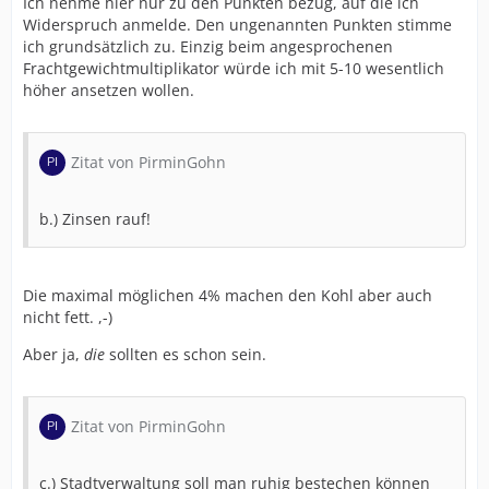
Ich nehme hier nur zu den Punkten bezug, auf die ich
Widerspruch anmelde. Den ungenannten Punkten stimme
ich grundsätzlich zu. Einzig beim angesprochenen
Frachtgewichtmultiplikator würde ich mit 5-10 wesentlich
höher ansetzen wollen.
Zitat von PirminGohn
b.) Zinsen rauf!
Die maximal möglichen 4% machen den Kohl aber auch
nicht fett. ,-)
Aber ja,
die
sollten es schon sein.
Zitat von PirminGohn
c.) Stadtverwaltung soll man ruhig bestechen können