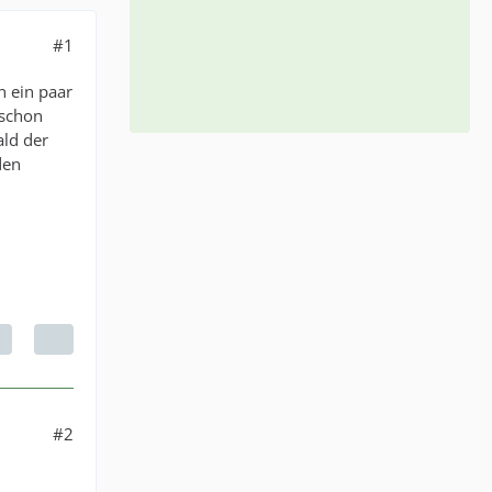
#1
n ein paar
 schon
ald der
den
#2