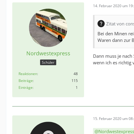
14. Februar 2020 um 19
Zitat von con
Bei den Minen rei
Waren dann zur Be
Nordwestexpress
Dann muss je nach S
wenn ich es richtig 
Schüler
Reaktionen
48
Beiträge
115
Einträge
1
15. Februar 2020 um 08
Nordwestexpres