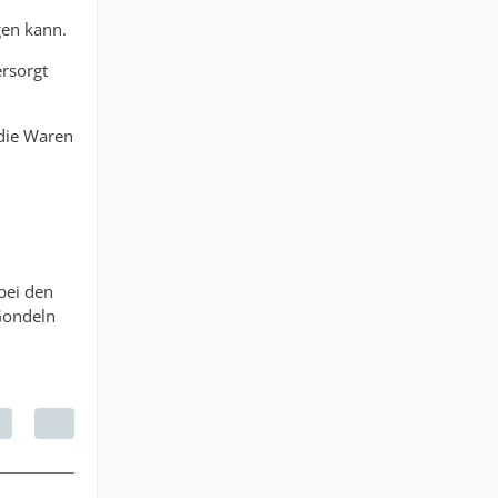
gen kann.
rsorgt
 die Waren
m
bei den
 Gondeln