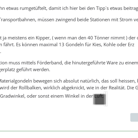
hn etwas rumgetüftelt, damit ich hier bei den Tipp`s etwas beitra
 Transportbahnen, müssen zwingend beide Stationen mit Strom ve
t ja meistens ein Kipper, ( wenn man den 40 Tönner nimmt ) der
n fährt. Es können maximal 13 Gondeln für Kies, Kohle oder Erz
.
tion muss mittels Förderband, die hinutergeführte Ware zu eine
erplatz geführt werden.
Materialgondeln bewegen sich absolut natürlich, das soll heissen, 
rd der Rollbalken, wirklich abgeknickt, wie in der Realität. Die
Gradwinkel, oder sonst einem Winkel in der Luft.