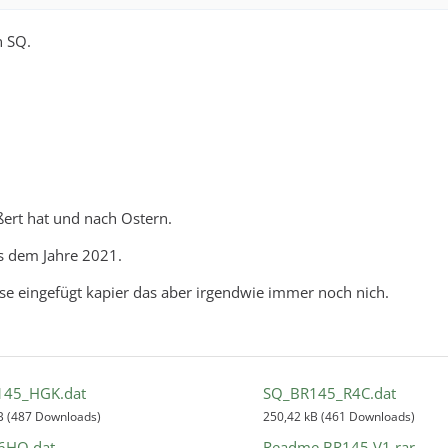
n SQ.
ert hat und nach Ostern.
 dem Jahre 2021.
se eingefügt kapier das aber irgendwie immer noch nich.
145_HGK.dat
SQ_BR145_R4C.dat
B (487 Downloads)
250,42 kB (461 Downloads)
6HO.dat
Readme BR145 V1.rar