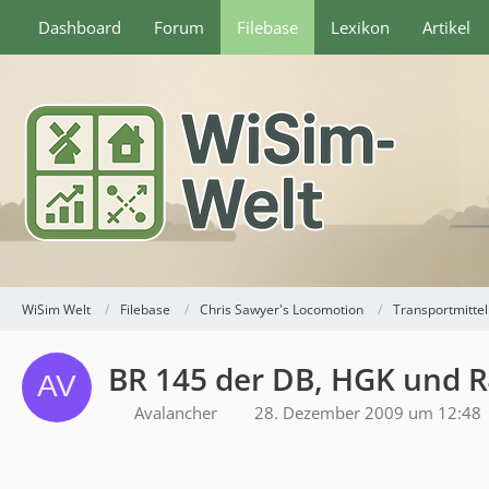
Dashboard
Forum
Filebase
Lexikon
Artikel
WiSim Welt
Filebase
Chris Sawyer's Locomotion
Transportmittel
BR 145 der DB, HGK und R
Avalancher
28. Dezember 2009 um 12:48