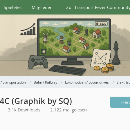
Spieletest
Mitglieder
Zur Transport Fever Communit
 / transportation
Bahn / Railway
Lokomotiven / Locomotives
Elektrisc
4C (Graphik by SQ)
Her
3,1k Downloads
2.122 mal gelesen