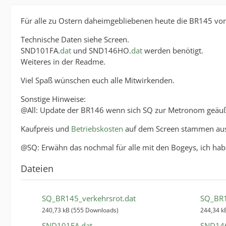
Für alle zu Ostern daheimgebliebenen heute die BR145 vo
Technische Daten siehe Screen.
SND101FA.
dat
und SND146HO.
dat
werden benötigt.
Weiteres in der Readme.
Viel Spaß wünschen euch alle Mitwirkenden.
Sonstige Hinweise:
@All: Update der BR146 wenn sich SQ zur Metronom geäuß
Kaufpreis und
Betriebskosten
auf dem Screen stammen aus
@SQ: Erwähn das nochmal für alle mit den Bogeys, ich hab
Dateien
SQ_BR145_verkehrsrot.dat
SQ_BR
240,73 kB (555 Downloads)
244,34 k
SND101FA.dat
SND14