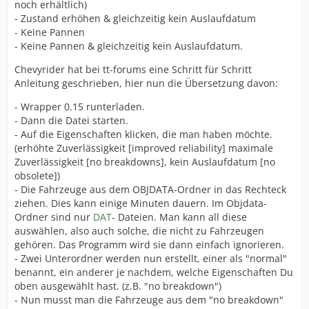
noch erhältlich)
- Zustand erhöhen & gleichzeitig kein Auslaufdatum
- Keine Pannen
- Keine Pannen & gleichzeitig kein Auslaufdatum.
Chevyrider hat bei tt-forums eine Schritt für Schritt
Anleitung geschrieben, hier nun die Übersetzung davon:
- Wrapper 0.15 runterladen.
- Dann die Datei starten.
- Auf die Eigenschaften klicken, die man haben möchte.
(erhöhte Zuverlässigkeit [improved reliability] maximale
Zuverlässigkeit [no breakdowns], kein Auslaufdatum [no
obsolete])
- Die Fahrzeuge aus dem OBJDATA-Ordner in das Rechteck
ziehen. Dies kann einige Minuten dauern. Im Objdata-
Ordner sind nur
DAT
- Dateien. Man kann all diese
auswählen, also auch solche, die nicht zu Fahrzeugen
gehören. Das Programm wird sie dann einfach ignorieren.
- Zwei Unterordner werden nun erstellt, einer als "normal"
benannt, ein anderer je nachdem, welche Eigenschaften Du
oben ausgewählt hast. (z.B. "no breakdown")
- Nun musst man die Fahrzeuge aus dem "no breakdown"