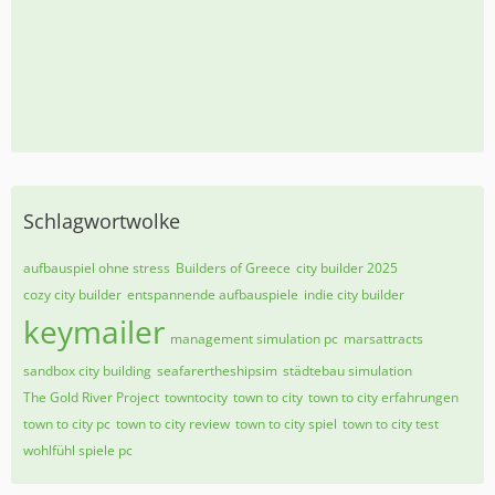
Schlagwortwolke
aufbauspiel ohne stress
Builders of Greece
city builder 2025
cozy city builder
entspannende aufbauspiele
indie city builder
keymailer
management simulation pc
marsattracts
sandbox city building
seafarertheshipsim
städtebau simulation
The Gold River Project
towntocity
town to city
town to city erfahrungen
town to city pc
town to city review
town to city spiel
town to city test
wohlfühl spiele pc