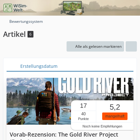
Bewertungssystem
Artikel
6
Alle als gelesen markieren
Erstellungsdatum
17
5,2
40
mangelhaft
Punkte
Noch keine Empfehlungen
Vorab-Rezension: The Gold River Project